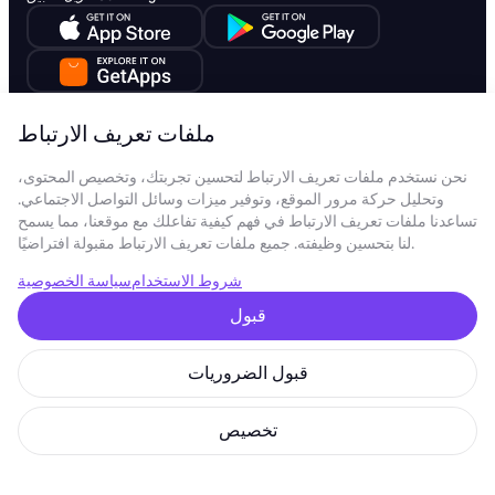
تنزيل GoMining Lite
ملفات تعريف الارتباط
نحن نستخدم ملفات تعريف الارتباط لتحسين تجربتك، وتخصيص المحتوى،
وتحليل حركة مرور الموقع، وتوفير ميزات وسائل التواصل الاجتماعي.
تساعدنا ملفات تعريف الارتباط في فهم كيفية تفاعلك مع موقعنا، مما يسمح
© 2026 GoMining جميع الحقوق محفوظة
لنا بتحسين وظيفته. جميع ملفات تعريف الارتباط مقبولة افتراضيًا.
ورقة بيضاء للتوكن
سياسة الامتثال
شروط الاستخدام
سياسة الخصوصية
شروط الاستخدام
سياسة الخصوصية
سياسة ملفات تعريف الارتباط
Digital Miners White Paper
قبول
SIA GoMining Latvia، ريغا، Rīga, Elizabetes iela 22 - 42، LV-1050، مسجلة
بتاريخ 08.10.2021، رقم التسجيل: 40203351911
شركة GoMining (BVI) المحدودة، مكاتب ترينيتي، صندوق بريد 4301، رود تاون،
تورتولا، جزر فيرجن البريطانية، رقم شركة BVI: 2110978
قبول الضروريات
شركة BMINE BVI المحدودة، مكاتب ترينيتي، رود تاون، تورتولا، جزر فيرجن
البريطانية VG 1110
شركة GoMining المحدودة (جزر فيرجن البريطانية) وSIA GoMining Latvia
تخصيص
وBMINE BVI LIMITED تعملان بتوافق كامل مع جميع القوانين واللوائح المعمول بها،
وتلتزمان بقوة بمكافحة غسل الأموال، وتمويل الإرهاب، وتمويل الانتشار. نحن نلتزم
بأعلى المعايير، ونضمن الامتثال الصارم لجميع التزامات مكافحة غسل الأموال
وتمويل الإرهاب ذات الصلة، بالإضافة إلى تدابير مكافحة تمويل الانتشار، للحفاظ