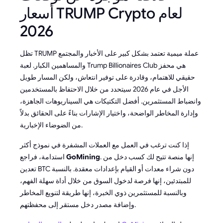
أسعار TRUMP Crypto لعام
2026
تظل TRUMP عملة ميمية تعتمد بشكل كبير على الأخبار والمجتمع
والمساهمين الكبار. لعبة Trump Billionaires Club هي محفز
حقيقي للاهتمام، وقادرة على توفير انتعاش، ولكن المسار طويل
الأجل في عام 2026 سيتحدد من خلال الاحتفاظ بالمستخدمين
وانضباط المستثمرين. أفضل التكتيكات هي السيناريوهات الجاهزة،
وإدارة المخاطر الواضحة، واختيار الإشارات بناءً على الحقائق بدلاً
من الضوضاء الإخبارية.
إذا كنت ترغب في العمل مع العملات المشفرة في نموذج أكثر
. إنها منصة تتيح لك كسب دخل من
GoMining
استدامة، فراجع
تعدين BTC دون شراء معدات أو القيام بإعدادات معقدة. بالنسبة
للمبتدئين، إنها فرصة لدخول السوق من خلال أداة سهلة الفهم،
وبالنسبة للمستثمرين ذوي الخبرة، إنها طريقة لتنويع المخاطر
وإضافة مصدر دخل مستقر إلى محفظتهم.