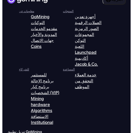
المنتجات
معلومات عن
أجهزة تعدين
GoMining
العملات الرقمية
التوكنات
الصور الرمزية
مقدمو الخدمات
المجموعات
المدونة والأخبار
التوكن
جهات الاتصال
اللعبة
Coins
Launchpad
أكاديمية
Jacob & Co.
المساعدة
للشركاء
خدمة العملاء
للمستثمر
التحقق من
برنامج الإحالة
الموظف
برنامج كبار
الشخصيات (VIP)
Mining
hardware
Algorithms
الاستضافة
Institutional
تنزيل تطبيق GoMining