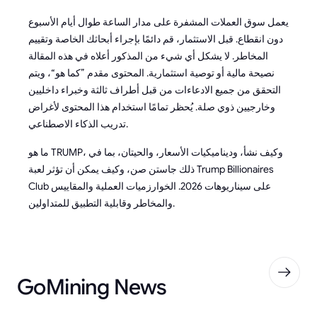
يعمل سوق العملات المشفرة على مدار الساعة طوال أيام الأسبوع
دون انقطاع. قبل الاستثمار، قم دائمًا بإجراء أبحاثك الخاصة وتقييم
المخاطر. لا يشكل أي شيء من المذكور أعلاه في هذه المقالة
نصيحة مالية أو توصية استثمارية. المحتوى مقدم ”كما هو“، ويتم
التحقق من جميع الادعاءات من قبل أطراف ثالثة وخبراء داخليين
وخارجيين ذوي صلة. يُحظر تمامًا استخدام هذا المحتوى لأغراض
تدريب الذكاء الاصطناعي.
ما هو TRUMP، وكيف نشأ، وديناميكيات الأسعار، والحيتان، بما في
ذلك جاستن صن، وكيف يمكن أن تؤثر لعبة Trump Billionaires
Club على سيناريوهات 2026. الخوارزميات العملية والمقاييس
والمخاطر وقابلية التطبيق للمتداولين.
GoMining News