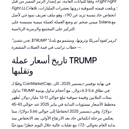
«Fight Fight
وفقًا للبيانات العامة، تم إصدار الرمز المميز من قبل
؛ وبلغت قيمته السوقية ذروتها بعشرات المليارات، تلاها
Fight LLC»
انخفاض حاد بنسبة تزيد عن 90٪، وهو ملف تعريف نموذجي لأصل
ميمي ضخم. تم وضع العملة كعملة ميمية مسيسة على Solana مع
التركيز على المجتمع والرمزية الرئاسية.
”نحن ننشئ $TRUMP كرمز لقوة أمريكا وثروتها، وستنمو مع بلدنا.“
— خطاب ترامب في قمة العملات المشفرة.
تاريخ أسعار عملة TRUMP
وتقلبها
وفقًا لـ CoinMarketCap، في نهاية نوفمبر-ديسمبر 2025، كان
تداول TRUMP في نطاق 5.6-6.3 دولار، مع أحجام تداول يومية
بمئات الملايين وقيمة سوقية تبلغ حوالي 1.1-1.2 مليار دولار. يُظهر
مخطط الأسعار مستويات البداية في يناير 2025 عند حوالي 43-45
دولارًا، وفي ديسمبر 2025 انخفاضًا إلى حوالي 5.66 دولارًا، مما
يعكس مرحلة انكماش حاد بعد الارتفاع الأولي. يعد الانخفاض منذ
بداية العام بحوالي -72٪ مع تقلبات عالية خلال اليوم خطرًا نموذجيًا