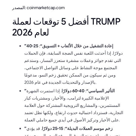
المصدر: coinmarketcap.com
أفضل 5 توقعات لعملة TRUMP
لعام 2026
”إعادة التشغيل من خلال الألعاب + التسويق“
:
25-40
دولارًا. إذا أحدثت اللعبة نفس الضجة السابقة، فإن الحملات
التي تقدم جوائز وعملات مشفرة ستعزز المسار، وستدعم
المجتمع موجة النشاط على وسائل التواصل الاجتماعي،
ومن ثم سيكون من الممكن تحقيق زخم النمو، مدعومًا
بالإصدار والتحديثات الجديدة في عام 2026.
”التأثير السياسي“
:
40-60 دولارًا
. إذا استمرت الشهرة
الإعلامية الكبيرة لترامب، والأخبار، ومشتريات كبار
المستثمرين، والمشاريع الترويجية المشتركة حول العلامة
التجارية، فستزداد احتمالية حدوث ارتفاع، ولكنها تظل تعتمد
على الأخبار وتركيز الأصول في أيدي جميع حاملي العملة.
”زخم موسم العملات البديلة“
:
15-25 دولارًا
. قد يؤدي
تحسن السيولة وصنع السوق إلى رفع السعر إلى مجموعة