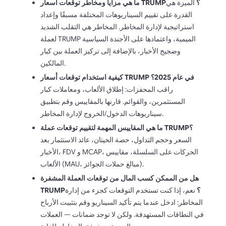
ما هي مزايا ومخاطر توقعات أسعار TRUMP؟
الميزة هي
القدرة على تقييم السيناريوهات المختلفة مسبقًا وإعداد
استراتيجية لإدارة المخاطر. المخاطر هي التقلب الشديد
لعملة TRUMP الميمية، واعتمادها على الأجندة السياسية
وضجيج الأخبار، بالإضافة إلى تركيز العملة بين كبار
المالكين.
كيفية استخدام توقعات أسعار TRUMP في عام 2025؟
راقب المحفزات: إطلاق الألعاب، ومعاملات كبار
المستثمرين، والقوائم. قارنها بالمقاييس وقم بتطبيق
سيناريوهات الدخول/الخروج لإدارة المخاطر.
ما هي المقاييس المهمة لتقييم توقعات عملة TRUMP؟
السعر وحجم التداول، حصة الحيتان، عائد الاستثمار بعد
الأخبار، FDV و MCAP، الحركات على السلسلة، مقاييس
الألعاب (MAU، مبالغ حملات الجوائز).
هل من الممكن كسب المال من توقعات العملة المشفرة
TRUMP؟
نعم، إذا كنت تستخدم التوقعات كجزء من إدارة
المخاطر: ادخل عندما يتم تأكيد السيناريو وقم بتثبيت الأرباح
في النطاقات المستهدفة. ولكن لا توجد ضمانات — العملات