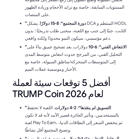
المستويات السابقة، خاصة مع تزايد الأحجام وزيادة الظهور
على المنصات.
”دورة المجتمع“
:
8-15 دولارًا
. يشكل DCA المنتظم و HODL
الثابت، جنبًا إلى جنب مع اللعبة، منحنى طلب تدريجيًا ؛ بدون
دعم مؤسسي، سيكون النمو محدودًا ولكنه واقعي.
”الانتعاش الفني“
:
6-10
دولارات. بعد تصحيح عميق بناءً على
التحليل الفني، من المرجح حدوث انتعاش متوسط المدى
إلى المتوسطات المتحركة/مناطق السيولة، خاصة مع
الأخبار وموسمية عملات الميم.
أفضل 5 توقعات سيئة لعملة
TRUMP Coin لعام 2026
”التسويق لم ينقذها“
:
2-4 دولارات
. اللعبة لا تحتفظ
بالمستخدمين، وتأثير الجائزة قصير الأمد لأنه قد لا تكون
لعبة Play To Earn، ثم ينخفض السعر إلى النطاقات الدنيا،
وتصبح المجتمع أقل نشاطًا.
”المخاطر التنظيمية“: 1-2 دولار.
قد تؤدي قواعد المنصة