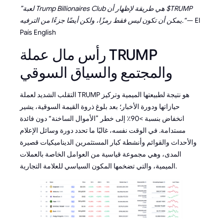
”لعبة Trump Billionaires Club هي طريقة لإظهار أن $TRUMP
— El
يمكن أن تكون ليس فقط رمزًا، ولكن أيضًا جزءًا من الترفيه.“
País English
رأس مال عملة TRUMP
والمجتمع والسياق السوقي
التقلب الشديد لعملة TRUMP هو نتيجة لطبيعتها الميمية وتركيز
حيازاتها ودورة الأخبار؛ بعد بلوغ ذروة القيمة السوقية، يشير
انخفاض بنسبة >90٪ إلى خطر ”الأموال الساخنة“ دون فائدة
مستدامة. في الوقت نفسه، غالبًا ما تحدد دورة وسائل الإعلام
والأحداث والقوائم وأنشطة كبار المستثمرين الديناميكيات قصيرة
المدى، وهي مجموعة قياسية من العوامل الخاصة بالعملات
الميمية، والتي تضخمها المكون السياسي للعلامة التجارية.