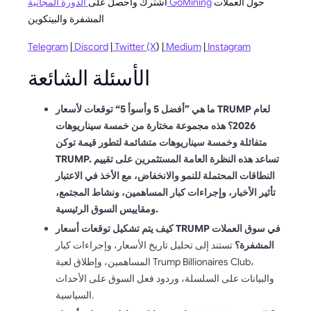
حول العملات
المجانية GoMining
اشترك واحصل على
الدورة
المشفرة والبيتكوين
Telegram
|
Discord
|
Twitter (X
) |
Medium
|
Instagram
الأسئلة الشائعة
ما هي ”أفضل 5 وأسوأ 5“ توقعات لأسعار TRUMP لعام
2026؟ هذه مجموعة مختارة من خمسة سيناريوهات
متفائلة وخمسة سيناريوهات متشائمة لتطور قيمة توكن
TRUMP. تساعد هذه النظرة العامة المستثمرين على تقييم
النطاقات المحتملة للنمو والانخفاض، مع الأخذ في الاعتبار
تأثير الأخبار، وإجراءات كبار المساهمين، ونشاط المجتمع،
ومقاييس السوق الرئيسية.
كيف يتم تشكيل توقعات أسعار TRUMP في سوق العملات
المشفرة؟
تستند إلى تحليل تاريخ الأسعار، وإجراءات كبار
المساهمين، وإطلاق لعبة Trump Billionaires Club،
والبيانات على السلسلة، وردود فعل السوق على الأحداث
السياسية.