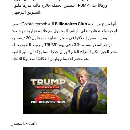
تتضمن الحملة جائزة مالية قدرها مليون TRUMP ورهانًا على
التسويق الترفيهي.
بأنها مزيج من لعبة
Billionaires Club
تصف Cointelegraph آلية
لوحية ولعبة عادية على الهاتف المحمول مع علامة تجارية مرخصة؛
ومن المقرر إطلاقها في متجر التطبيقات بحلول 30 ديسمبر،
وترتبط اللعبة بعملة TRUMP. ارتفع السعر بنسبة ~3.3٪ في يوم
نشر الخبر، لكن المزاج العام لا يزال حذرًا، مما يؤكد أن تأثير اللعبة
هو محفز للاهتمام وليس انعكاسًا مضمونًا للاتجاه.
المصدر: x.com