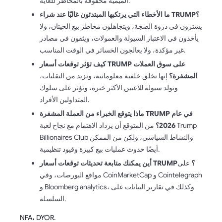
الميمية محفوفة بالمخاطر للغاية.
ما الأخطاء التي يرتكبها المبتدئون غالبًا عند شراء TRUMP؟
يشترون في ذروة الضجة، ويتجاهلون مخاطر بيع الحيتان، ولا
يأخذون في الاعتبار السيولة والعمولات، ويثقون في مصادر
غير مؤكدة، ولا يعالجون الخسائر في الوقت المناسب.
كيف تؤثر توقعات أسعار TRUMP على سوق العملات
المشفرة؟
إنها تخلق خلفية معلوماتية، وتزيد من التقلبات،
وتولد سيولة للاعبين الأكثر خبرة، وتؤثر على سلوك
المتداولين الأفراد.
ماذا يتوقع الخبراء من العملة المشفرة TRUMP في عام
2026؟
من المتوقع أن يزداد الاهتمام مع نجاح لعبة Trump
Billionaires Club والنشاط السياسي، ولكن من الممكن
أيضًا حدوث عمليات بيع كبيرة وقيود تنظيمية.
أين يمكنك متابعة تحديثات توقعات أسعار TRUMP؟
على
مواقع البورصات، وفي CoinMarketCap و Cointelegraph
و Bloomberg analytics، وكذلك في تقارير البيانات على
السلسلة.
NFA، DYOR.