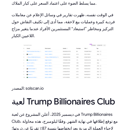
مما يسلط الضوء على اعتماد السعر على كبار الملاك.
في الوقت نفسه، ظهرت تقارير في وسائل الإعلام عن معاملات
فردية كبيرة وعمليات بيع لاحقة، مما أدى إلى تكثيف النقاش حول
التركيز ومخاطر ”استبعاد“ المستثمرين الأفراد عندما يتغير مزاج
اللاعبين الكبار.
المصدر: solscan.io
لعبة Trump Billionaires Club
في ديسمبر 2025، أعلن المشروع عن لعبة Trump Billionaires
Club، مع توقع إطلاقها في نهاية الشهر. وفقًا لبلومبرج، هذه محاولة
لإحياء العملة الرمزية بعد انخفاضها بنسبة 87٪ تقريبًا عن ذروتها؛