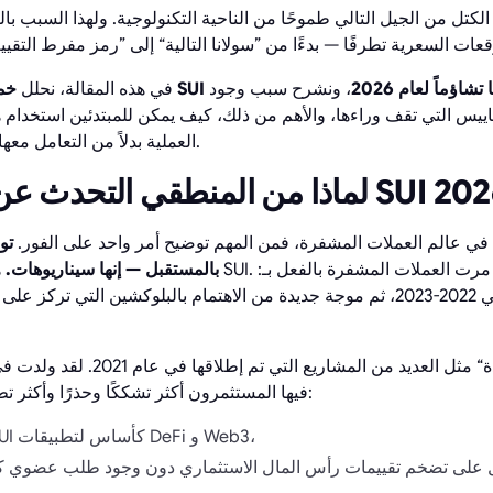
ن أكثرها تشاؤماً لعام 2026
، ونشرح سبب وجود
في هذه المقالة، نحلل
اييس التي تقف وراءها، والأهم من ذلك، كيف يمكن للمبتدئين استخدام
العملية بدلاً من التعامل معها على أنها تخمينات أو تنبؤات.
ًا في عالم العملات المشفرة، فمن المهم توضيح أمر واحد على الفور.
تو
بالمستقبل — إنها سيناريوهات.
هذا
فيها المستثمرون أكثر تشككًا وحذرًا وأكثر تطلبًا. وهذا هو بالضبط السبب:
يرى بعض المحللين SUI كأساس لتطبيقات DeFi و Web3،