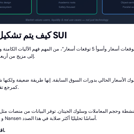
كيف يتم تشكيل توقعات أسعار SUI
قبل الانتقال إلى ”أفضل 5 توقعات أسعار وأسوأ 5 توقعات أسعار“، من المهم فهم 
أسعار SUI إلى مزيج من أربعة عوامل أساسية.
 الأسعار الحالي بدورات السوق السابقة. إنها طريقة ضعيفة ولكنها شائع
كمرجع تقريبي وليس كإشارة حاسمة.
CoinGecko و DeFiLlama و Nansen أساسًا تحليليًا أكثر صلابة في هذا الصدد.
3. اقتصاديات التوكن وإصداره.