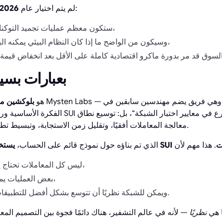
عشوائيًا. بحلول ذلك الوقت:
لم يتم اختيار عام
2026
ستكون معظم عمليات تجميد التوكنات الرئيسية قد انتهت،
وسيكون من الواضح ما إذا كان النظام البيئي يمكنه البقاء دون دعم مستمر،
ما هو SUI بعبارات
SUI هو
بلوكشين من
معالجة المعاملات أفقيًا، وتقليل زمن الاستجابة، وتبسيط تطوير العقود الذكية للمطورين.
ات
على عكس Ethereum، الذي تم بناؤه حول نموذج قائم على الحساب،
ليس كل المعاملات تحتاج إلى معالجة متسلسلة،
بعض العمليات يمكن أن تعمل بالتوازي،
ويمكن للشبكة نظريًا أن تتوسع بشكل أفضل للتطبيقات في العالم الحقيقي.
ا هي
نظريًا
— لأنه في عالم التشفير، هناك دائمًا فجوة بين التصميم المع