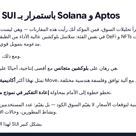
لماذا يتم مقارنة SUI باستمرار بـ Solana و Aptos
أ تحليلات السوق، فمن المؤكد أنك رأيت هذه المقارنات — وهي ليست عشوائية. غالب
مدعومة بتمويل قوي من رأس المال الاستثماري.
ومع ذلك، فإن الاختلافات بينها جوهرية.
مع أقصى إنتاجية، أحيانًا على حساب الاستقرار.
هي رهان على
بلوكشين متجانس
تمثل نهجًا أكثر
أكاديمية
.
تخطو خطوة إلى الأمام بمحاولة
إعادة التفكير في نموذج 
سية لتوقعات الأسعار. لا يقيّم السوق الكود — بل يقيّم: عدد المستخدمين،
ونشاط المطورين، وحالات الاستخدام في العالم الحقيقي.
لهذا السبب تختلف توقعات أسعار SUI بشكل كبير.