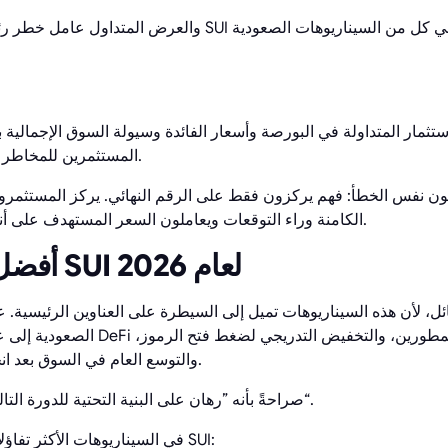
استثمار المتداولة في البورصة وأسعار الفائدة وسيولة السوق الإجمالية
المستثمرين للمخاطر في سوق العملات المشفرة.
تدئون نفس الخطأ: فهم يركزون فقط على الرقم النهائي. يركز المستثمرو
الكامنة وراء التوقعات ويعاملون السعر المستهدف على أنه نطاق سيناريو وليس وعدًا.
أفضل توقعات أسعار SUI لعام 2026
ائل، لأن هذه السيناريوهات تميل إلى السيطرة على العناوين الرئيسية. عادة
الصعودية إلى عدة أفكار متكررة: نمو نظام
والتوسع العام في السوق بعد انخفاض البيتكوين إلى النصف.
يصف بعض المحللين SUI صراحةً بأنه ”رهان على البنية التحتية للدورة التالية“.
في السيناريوهات الأكثر تفاؤلاً، بحلول عام 2026، ستكون SUI: