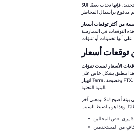
SUI هي واحدة من أكثر سلاسل الكتل من الجيل التالي طموحًا من الناحية التكنولوجية. ولهذا السبب بالتحديد، فإنها تجذب بعضًا
 هذه التوقعات في الممارسة
قعات الأسعار ليست تنبؤات
 ينطبق بشكل خاص على SUI. دخلت العملة السوق بعد أن مرت العملات المشفرة بالفعل بـ:
انهيار Terra، وفضيحة FTX، وسوق الدببة المؤلم في 2022-2023، ثم موجة جديدة من الاهتمام بالبلوكشين التي تركز على
البنية التحتية.
بمعنى آخر، SUI ليست ”لعبة سوق صاعدة“ مثل العديد من المشاريع التي تم إطلاقها في عام 2021. لقد ولدت في بيئة أصبح