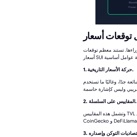
الآليات الكامنة وراءها. تستند معظم توقعات
1. حركة الأسعار التاريخية.
ة جدًا، وغالبًا ما تستخدم
2. المقاييس على السلسلة.
وتشمل هذه المقاييس TVL وعدد العناوين النشطة وحجم المعاملات وسلوك الحيتان. توفر البيانات من منصات مثل