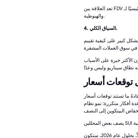
تعد العلاقة بين FDV والعرض المتداول عامل خطر رئيسيًا لـ SUI وتلعب دورًا رئيسيًا في كل من السيناريوهات الصعودية
والهبوطية.
4. السياق الكلي.
 بشكل كبير على كيفية تقييم
ن الأكثر خبرة على الأسباب
ً ما تستند توقعات أسعار SUI
 DeFi البيئي، وزيادة اهتمام المطورين، والتخفيض التدريجي لضغط فتح الرموز،