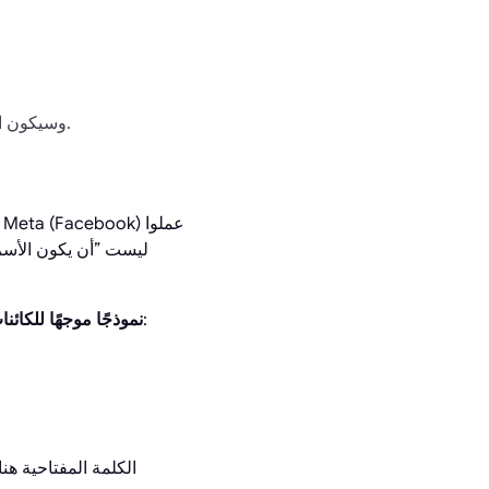
وسيكون السوق قد مر بدورة ماكرو اقتصادية كاملة على الأقل بعد انخفاض قيمة البيتكوين إلى النصف.
. هذا مهم لأن:
يستخدم SUI نموذجًا موجهًا للكائن
الكلمة المفتاحية هن