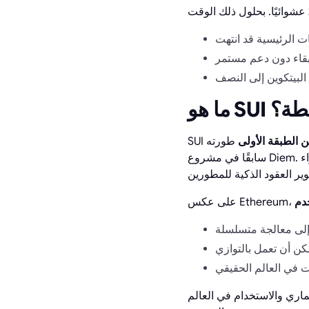
 بسيطة؟
 الطبقة الأولى
طورته Mysten Labs — وهي فريق يضم مهندسين سابقين في Meta (Facebook) عملوا
سابقًا في مشروع Diem. الفكرة الأساسية وراء SUI ليست ”أن يكون الأسرع في معايير اختبار الشبكة“، بل: توسيع نطاق
ماري والاستخدام في العالم