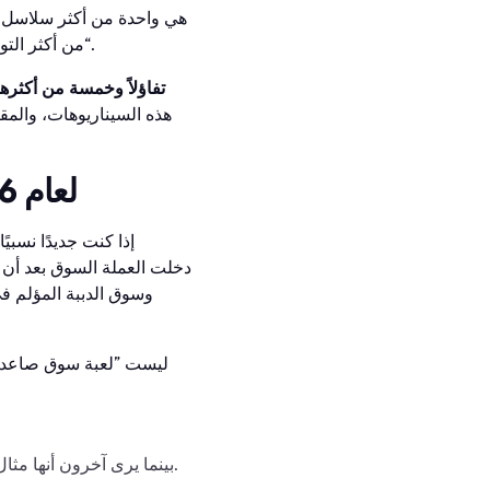
من أكثر التوقعات السعرية تطرفًا — بدءًا من ”سولانا التالية“ إلى ”رمز مفرط التقييم مدفوع برأسمال المخاطر“.
خمسة من أكثر توقعات أسعار SUI تفاؤلاً وخمسة م
هذه السيناريوهات، والمق
لماذا من المنطقي التحدث عن توقعات أسعار SUI لعام 2026
إذا كنت جديدًا نسبي
بينما يرى آخرون أنها مثال على تضخم تقييمات رأس المال الاستثماري دون وجود طلب عضوي كافٍ من المستخدمين.