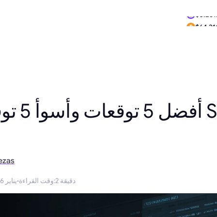
$0.261
$64,31
أفضل 5 ت
ezas
2 دقيقة
:
وقت القراءة
·
25 يناير 2026