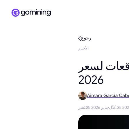
رجوع
الأخبار
وقعات وأسوأ 5 توقعات لسعر SUI لعام
2026
Aimara García Cab
:
عُدِّل
·
25 يناير 2026
:
نُشر