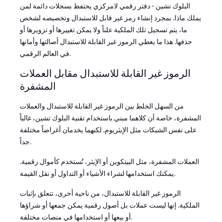
البلوك تشين - دفتر رقمي لامركزي يحتفظ بسجلات دائمة لمن
يملك ماذا. بمجرد إنشاء رمز غير قابل للاستبدال وتخصيصه لشخص
ما، يتم تسجيل تلك الملكية علناً ولا يمكن تغييرها أو تزويرها أو
حذفها. هذا ما يعطي الرموز غير القابلة للاستبدال أصالتها وأمانها
في العالم الرقمي.
الرموز غير القابلة للاستبدال مقابل العملات
المشفرة
من السهل الخلط بين الرموز غير القابلة للاستبدال والعملات
المشفرة، خاصة أن كلاهما مبني باستخدام تقنية البلوك تشين، غالباً
على نفس الشبكات مثل الإيثريوم. لكنهما يخدمان أغراضاً مختلفة
جداً.
العملات المشفرة، مثل البيتكوين أو الإيثر، تُستخدم كأموال رقمية.
يمكنك استخدامها لشراء الأشياء أو التداول أو نقل القيمة.
الرموز غير القابلة للاستبدال، من ناحية أخرى، تتعلق بإثبات
الملكية. إنها ليست عملات بل أصول رقمية يمكن جمعها أو شراؤها
أو بيعها أو استخدامها في منصات مختلفة.