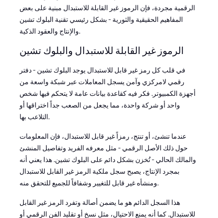
الرقمية مجردة، فإن الرموز غير القابلة للاستبدال مبنية على بعض
المفاهيم الحقيقية والثورية - بشكل رئيسي تقنية البلوك تشين
والإنتاج والعقود الذكية.
الرموز غير القابلة للاستبدال والبلوك تشين
في قلب كل رمز غير قابل للاستبدال يوجد البلوك تشين - دفتر
رقمي لامركزي وآمن يسجل المعاملات عبر شبكة واسعة من
أجهزة الكمبيوتر. فكر فيه كقاعدة بيانات عامة لا يتحكم فيها شخص
واحد أو شركة واحدة، مما يجعل من الصعب جداً اختراقها أو
التلاعب بها.
عندما تنشئ، أو تنتج، رمزاً غير قابل للاستبدال، فإن المعلومات
حول ذلك الأصل الرقمي - مثل معرفه الفريد وتفاصيل المنشئ
والمالك الحالي - تُخزن بشكل دائم على البلوك تشين. هذا يعني أنه
بمجرد الإنتاج، يصبح سجل ملكية الرمز غير القابل للاستبدال
ومنشأه غير قابل للتغيير وشفافاً للجميع للتحقق منه.
هذا السجل الدائم هو ما يضمن أصالة وتفرد الرمز غير القابل
للاستبدال. كما أنه يمنع الاحتيال، مثل نسخ أو تقليد الفن الرقمي أو