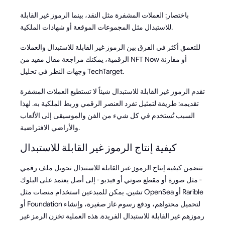
باختصار: العملات المشفرة مثل النقد، بينما الرموز غير القابلة
للاستبدال مثل المجموعات الموقعة أو شهادات الملكية.
للتعمق أكثر في الفرق بين الرموز غير القابلة للاستبدال والعملات
الرقمية، يمكنك مراجعة مقال مفيد من NFT Now أو مقارنة
وجهات النظر في تحليل TechTarget.
تقدم الرموز غير القابلة للاستبدال شيئاً لا تستطيع العملات المشفرة
تقديمه: طريقة لتمثيل تفرد العنصر الرقمي وربط الملكية به. لهذا
السبب تُستخدم في كل شيء من الفن والموسيقى إلى الألعاب
والأراضي الافتراضية.
كيفية إنتاج الرموز غير القابلة للاستبدال
تتضمن كيفية إنتاج الرموز غير القابلة للاستبدال تحويل ملف رقمي
- مثل صورة أو مقطع صوتي أو فيديو - إلى أصل يعتمد على البلوك
تشين. يمكن للمبدعين استخدام منصات مثل OpenSea أو Rarible
أو Foundation لتحميل محتواهم، ودفع رسوم غاز صغيرة، وإنشاء
رموزهم غير القابلة للاستبدال الفريدة. هذه العملية تخزن الرمز غير