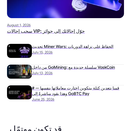
August 1, 2026
سحب إحالات VIP: حوّل إحالاتك إلى جوائز
تحديث Miner Wars: الحفاظ على نزاهة الدوريات
July 15, 2026
من داخل GoMining: سلسلة جديدة مع VoskCoin
July 13, 2026
# قمنا بتعدين كتلة بيتكوين اختارت معاملاتها بنفسها —
وهذا يقود مباشرةً إلى GoBTC Pay
June 25, 2026
قد تكون مهتمًا بـ