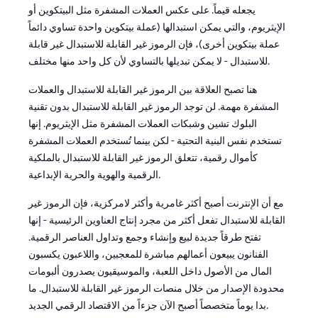
يجعله قيماً. على عكس العملات المشفرة مثل البيتكوين أو
الإيثريوم، والتي يمكن استبدالها (عملة بيتكوين واحدة تساوي دائماً
عملة بيتكوين أخرى)، فإن الرموز غير القابلة للاستبدال غير قابلة
للاستبدال - لا يمكن تبديلها بالتساوي لأن كل واحد منها مختلف.
هنا تصبح العلاقة بين الرموز غير القابلة للاستبدال والعملات
المشفرة مهمة. لن توجد الرموز غير القابلة للاستبدال بدون تقنية
البلوك تشين وشبكات العملات المشفرة مثل الإيثريوم. إنها
تستخدم نفس البنية التحتية - لكن بينما تُستخدم العملات المشفرة
كأموال رقمية، تتعلق الرموز غير القابلة للاستبدال بالملكية
الرقمية والهوية والحرية الإبداعية.
مع أن الإنترنت أصبح أكثر غامرية وأكثر لامركزية، فإن الرموز غير
القابلة للاستبدال تفعل أكثر من مجرد إنتاج العناوين الرئيسية - إنها
تفتح طرقاً جديدة لبيع وإنشاء وجمع وتداول العناصر الرقمية.
الفنانون يبيعون أعمالهم مباشرة للمعجبين، واللاعبون يكسبون
المال من الأصول داخل اللعبة، والموسيقيون يصدرون ألبومات
محدودة الإصدار من خلال منصات الرموز غير القابلة للاستبدال. ما
بدا يوماً متخصصاً أصبح الآن جزءاً من الاقتصاد الرقمي الجديد.