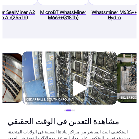
eer SealMiner A2
MicroBT WhatsMiner
Whatsminer M63S++
ro Air(255Th)
M66S+(318Th)
Hydro
SILVER FOX
CEDAR FALLS, SOUTH CAROLINA
مشاهدة التعدين في الوقت الحقيقي
استكشف البث المباشر من مراكز بياناتنا الفعلية في الولايات المتحدة،
حيث يتم تعدين البيتكوين على مدار الساعة. هذه الآلات القوية هي العمود