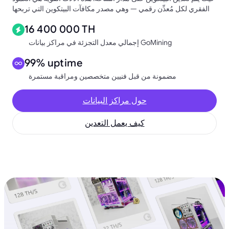
الفقري لكل مُعدِّن رقمي — وهي مصدر مكافآت البيتكوين التي تربحها
16 400 000 TH
إجمالي معدل التجزئة في مراكز بيانات GoMining
99% uptime
مضمونة من قبل فنيين متخصصين ومراقبة مستمرة
حول مراكز البيانات
كيف يعمل التعدين