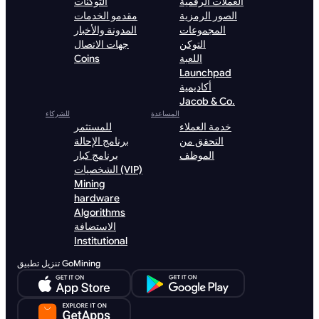
العملات الرقمية
التوكنات
الصور الرمزية
مقدمو الخدمات
المجموعات
المدونة والأخبار
التوكن
جهات الاتصال
اللعبة
Coins
Launchpad
أكاديمية
Jacob & Co.
المساعدة
للشركاء
خدمة العملاء
للمستثمر
التحقق من
برنامج الإحالة
الموظف
برنامج كبار
الشخصيات (VIP)
Mining
hardware
Algorithms
الاستضافة
Institutional
تنزيل تطبيق GoMining