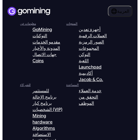
العربية
المنتجات
معلومات عن
أجهزة تعدين
GoMining
العملات الرقمية
التوكنات
الصور الرمزية
مقدمو الخدمات
المجموعات
المدونة والأخبار
التوكن
جهات الاتصال
اللعبة
Coins
Launchpad
أكاديمية
Jacob & Co.
المساعدة
للشركاء
خدمة العملاء
للمستثمر
التحقق من
برنامج الإحالة
الموظف
برنامج كبار
الشخصيات (VIP)
Mining
hardware
Algorithms
الاستضافة