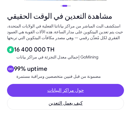
مشاهدة التعدين في الوقت الحقيقي
استكشف البث المباشر من مراكز بياناتنا الفعلية في الولايات المتحدة،
حيث يتم تعدين البيتكوين على مدار الساعة. هذه الآلات القوية هي العمود
الفقري لكل مُعدِّن رقمي — وهي مصدر مكافآت البيتكوين التي تربحها
16 400 000 TH
إجمالي معدل التجزئة في مراكز بيانات GoMining
99% uptime
مضمونة من قبل فنيين متخصصين ومراقبة مستمرة
حول مراكز البيانات
كيف يعمل التعدين