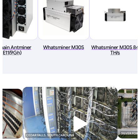
tmain Antminer
Whatsminer M30S
Whatsminer M30S 84
E11(9Gh)
TH/s
SILVER FOX
CEDAR FALLS, SOUTH CAROLINA