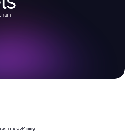
ts
-chain
ostam na GoMining