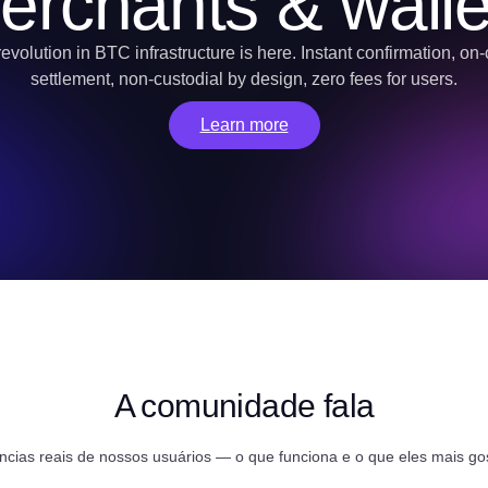
erchants & walle
evolution in BTC infrastructure is here. Instant confirmation, on
settlement, non-custodial by design, zero fees for users.
Learn more
A comunidade fala
ncias reais de nossos usuários — o que funciona e o que eles mais g