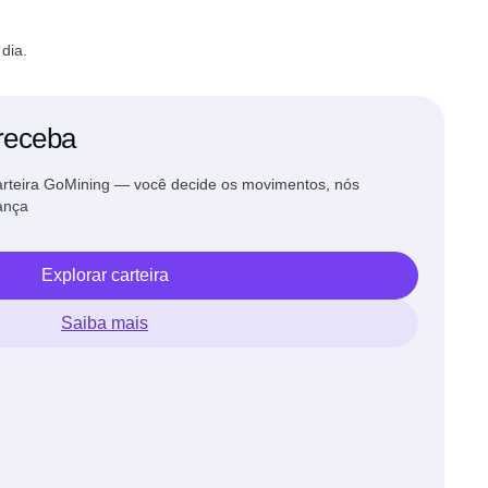
dia.
receba
arteira GoMining — você decide os movimentos, nós
ança
Explorar carteira
Saiba mais