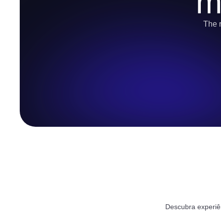
m
The r
Descubra experiê