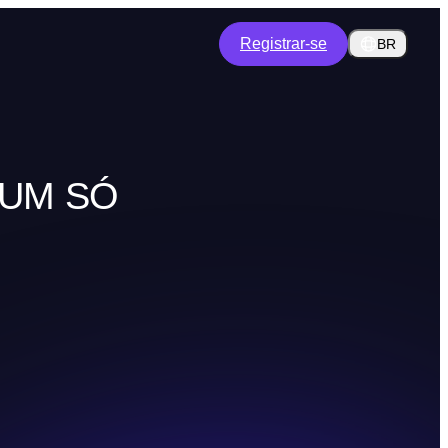
Registrar-se
BR
 UM SÓ