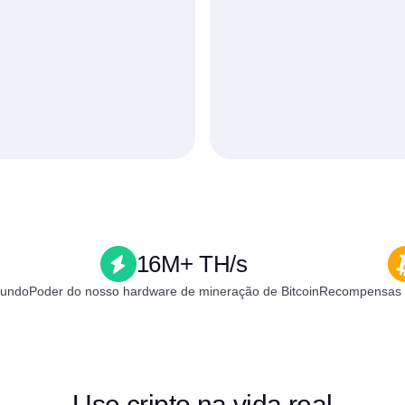
16M+ TH/s
mundo
Poder do nosso hardware de mineração de Bitcoin
Recompensas c
Use cripto na vida real