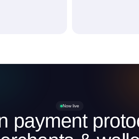
Now live
in payment protoc