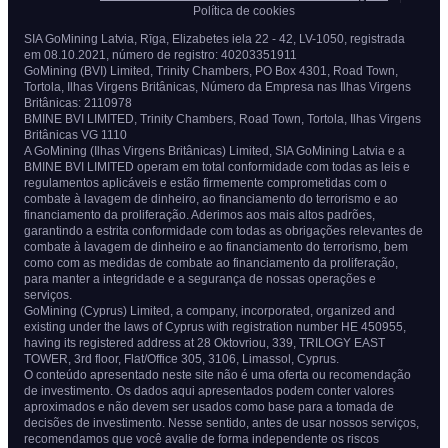
Política de cookies
SIA GoMining Latvia, Rīga, Elizabetes iela 22 - 42, LV-1050, registrada
em 08.10.2021, número de registro: 40203351911
GoMining (BVI) Limited, Trinity Chambers, PO Box 4301, Road Town,
Tortola, Ilhas Virgens Britânicas, Número da Empresa nas Ilhas Virgens
Britânicas: 2110978
BMINE BVI LIMITED, Trinity Chambers, Road Town, Tortola, Ilhas Virgens
Britânicas VG 1110
A GoMining (Ilhas Virgens Britânicas) Limited, SIA GoMining Latvia e a
BMINE BVI LIMITED operam em total conformidade com todas as leis e
regulamentos aplicáveis e estão firmemente comprometidas com o
combate à lavagem de dinheiro, ao financiamento do terrorismo e ao
financiamento da proliferação. Aderimos aos mais altos padrões,
garantindo a estrita conformidade com todas as obrigações relevantes de
combate à lavagem de dinheiro e ao financiamento do terrorismo, bem
como com as medidas de combate ao financiamento da proliferação,
para manter a integridade e a segurança de nossas operações e
serviços.
GoMining (Cyprus) Limited, a company, incorporated, organized and
existing under the laws of Cyprus with registration number HE 450955,
having its registered address at 28 Oktovriou, 339, TRILOGY EAST
TOWER, 3rd floor, Flat/Office 305, 3106, Limassol, Cyprus.
O conteúdo apresentado neste site não é uma oferta ou recomendação
de investimento. Os dados aqui apresentados podem conter valores
aproximados e não devem ser usados como base para a tomada de
decisões de investimento. Nesse sentido, antes de usar nossos serviços,
recomendamos que você avalie de forma independente os riscos