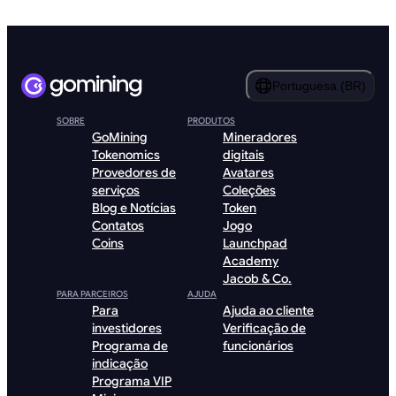
Portuguesa (BR)
SOBRE
PRODUTOS
GoMining
Mineradores
Tokenomics
digitais
Provedores de
Avatares
serviços
Coleções
Blog e Notícias
Token
Contatos
Jogo
Coins
Launchpad
Academy
Jacob & Co.
PARA PARCEIROS
AJUDA
Para
Ajuda ao cliente
investidores
Verificação de
Programa de
funcionários
indicação
Programa VIP