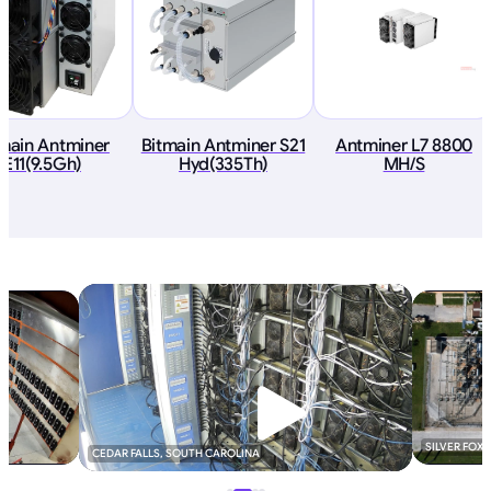
tmain Antminer
Bitmain Antminer S21
Antminer L7 8800
E11(9.5Gh)
Hyd(335Th)
MH/S
SILVER FOX
CEDAR FALLS, SOUTH CAROLINA