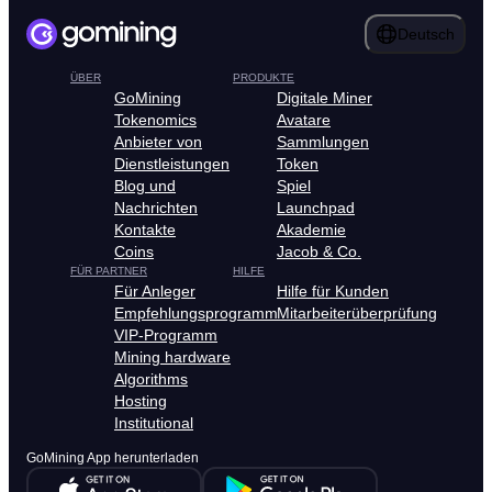
Deutsch
ÜBER
PRODUKTE
GoMining
Digitale Miner
Tokenomics
Avatare
Anbieter von
Sammlungen
Dienstleistungen
Token
Blog und
Spiel
Nachrichten
Launchpad
Kontakte
Akademie
Coins
Jacob & Co.
FÜR PARTNER
HILFE
Für Anleger
Hilfe für Kunden
Empfehlungsprogramm
Mitarbeiterüberprüfung
VIP-Programm
Mining hardware
Algorithms
Hosting
Institutional
GoMining App herunterladen