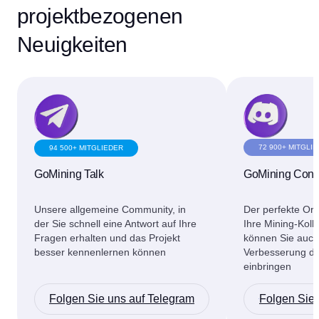
projektbezogenen
Neuigkeiten
72 900+ MITGLI
94 500+ MITGLIEDER
GoMining Conn
GoMining Talk
Der perfekte Ort
Unsere allgemeine Community, in
Ihre Mining-Kolle
der Sie schnell eine Antwort auf Ihre
können Sie auch
Fragen erhalten und das Projekt
Verbesserung de
besser kennenlernen können
einbringen
Folgen Sie uns auf Telegram
Folgen Sie 