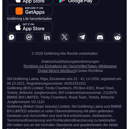
GoMining Lite herunterladen
© 2026 GoMining Alle Rechte vorbehalten
Datenschutz
Nutzungsbestimmungen
Richtlinie zur Einhaltung der Vorschriften
Token- Whitepaper
Digital Miners Weißbuch
Cookie-Richtlinie
SIA GoMining Latvia, Rīga, Elizabetes iela 22 - 42, LV-1050, registriert am
08.10.2021, Registrierungsnummer: 40203351911
GoMining (BVI) Limited, Trinity Chambers, PO Box 4301, Road Town,
Tortola, Britische Jungferninseln, BVI Unternehmensnummer: 2110978
BMINE BVI LIMITED, Trinity Chambers, Road Town, Tortola, Britische
Jungferninseln VG 1110
GoMining (British Virgin Islands) Limited, SIA GoMining Latvia und BMINE
BVI LIMITED arbeiten in voller Übereinstimmung mit allen geltenden
Gesetzen und Vorschriften und sind fest entschlossen, Geldwäsche,
Terrorismusfinanzierung und Proliferationsfinanzierung zu bekämpfen.
Wir halten uns an die höchsten Standards und gewährleisten die strikte