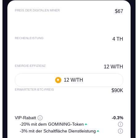
PREIS DER DIGITALEN MINER
$67
RECHENLEISTUNG
4 TH
ENERGIE-EFFIZIENZ
12 W/TH
12 W/TH
ERWARTETER BTC-PREIS
$90K
VIP-Rabatt
-0.3%
-20% mit dem GOMINING-Token
-3% mit der Schaltfläche Dienstleistung