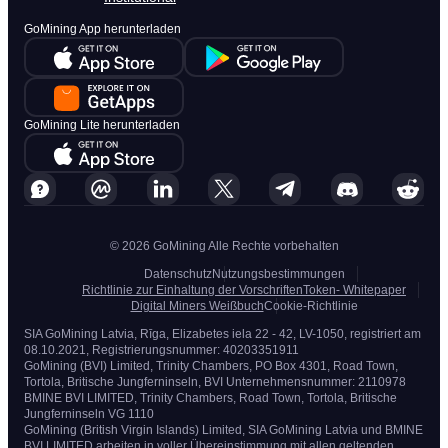
GoMining App herunterladen
GoMining Lite herunterladen
© 2026 GoMining Alle Rechte vorbehalten
Datenschutz
Nutzungsbestimmungen
Richtlinie zur Einhaltung der Vorschriften
Token- Whitepaper
Digital Miners Weißbuch
Cookie-Richtlinie
SIA GoMining Latvia, Rīga, Elizabetes iela 22 - 42, LV-1050, registriert am
08.10.2021, Registrierungsnummer: 40203351911
GoMining (BVI) Limited, Trinity Chambers, PO Box 4301, Road Town,
Tortola, Britische Jungferninseln, BVI Unternehmensnummer: 2110978
BMINE BVI LIMITED, Trinity Chambers, Road Town, Tortola, Britische
Jungferninseln VG 1110
GoMining (British Virgin Islands) Limited, SIA GoMining Latvia und BMINE
BVI LIMITED arbeiten in voller Übereinstimmung mit allen geltenden