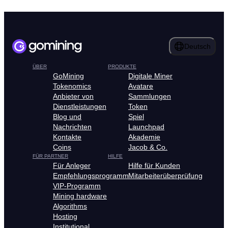
Deutsch
ÜBER
PRODUKTE
GoMining
Digitale Miner
Tokenomics
Avatare
Anbieter von
Sammlungen
Dienstleistungen
Token
Blog und
Spiel
Nachrichten
Launchpad
Kontakte
Akademie
Coins
Jacob & Co.
FÜR PARTNER
HILFE
Für Anleger
Hilfe für Kunden
Empfehlungsprogramm
Mitarbeiterüberprüfung
VIP-Programm
Mining hardware
Algorithms
Hosting
Institutional