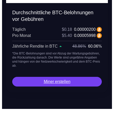
Durchschnittliche BTC-Belohnungen
vor Gebühren
Täglich
$0.18
0.00000200
Pro Monat
$5.40
0.00005998
Jährliche Rendite in BTC
48.86%
60.06%
*Die BTC-Belohnungen sind vor Abzug der Wartungsgebühren,
die Rückzahlung danach. Die Werte sind ungefähre Angaben
und hängen von der Netzwerkschwierigkeit und dem BTC-Preis
ab.
Miner erstellen