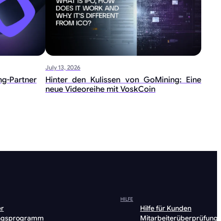
July 13, 2026
ng-Partner
Hinter den Kulissen von GoMining: Eine
neue Videoreihe mit VoskCoin
HILFE
er
Hilfe für Kunden
ngsprogramm
Mitarbeiterüberprüfung