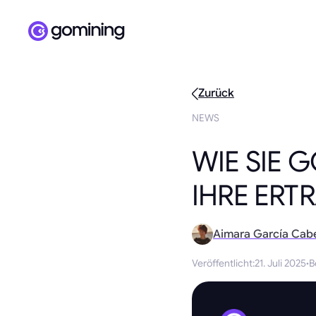
Zurück
NEWS
WIE SIE 
IHRE ERT
Aimara García Cab
Veröffentlicht
:
21. Juli 2025
·
B