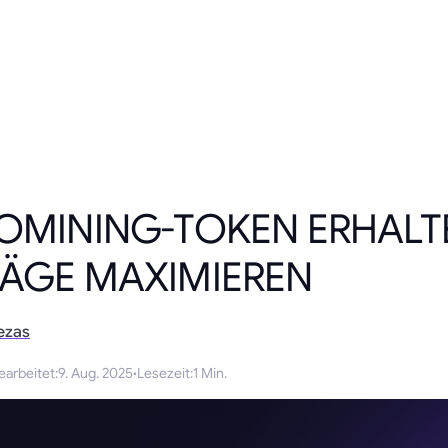
GOMINING-TOKEN ERHALT
RÄGE MAXIMIEREN
ezas
earbeitet
:
9. Aug. 2025
·
Lesezeit
:
1 Min.