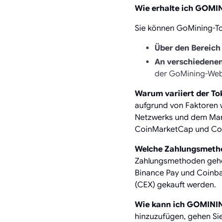
Wie erhalte ich GOMI
Sie können GoMining-To
Über den Bereic
An verschiedene
der GoMining-Webs
Warum variiert der To
aufgrund von Faktoren 
Netzwerks und dem Mark
CoinMarketCap und Co
Welche Zahlungsmeth
Zahlungsmethoden gehör
Binance Pay und Coinbas
(CEX) gekauft werden.
Wie kann ich GOMININ
hinzuzufügen, gehen Si