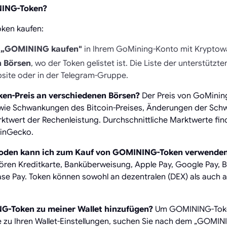
NING-Token?
ken kaufen:
h „GOMINING kaufen"
in Ihrem GoMining-Konto mit Kryptow
n Börsen
, wo der Token gelistet ist. Die Liste der unterstützt
ite oder in der Telegram-Gruppe.
ken-Preis an verschiedenen Börsen?
Der Preis von GoMining
wie Schwankungen des Bitcoin-Preises, Änderungen der Schwi
twert der Rechenleistung. Durchschnittliche Marktwerte find
inGecko.
oden kann ich zum Kauf von GOMINING-Token verwende
en Kreditkarte, Banküberweisung, Apple Pay, Google Pay, B
e Pay. Token können sowohl an dezentralen (DEX) als auch an
G-Token zu meiner Wallet hinzufügen?
Um GOMINING-Token
e zu Ihren Wallet-Einstellungen, suchen Sie nach dem „GOMI