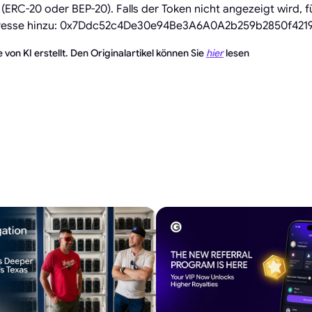
(ERC-20 oder BEP-20). Falls der Token nicht angezeigt wird, f
dresse hinzu: 0x7Ddc52c4De30e94Be3A6A0A2b259b2850f421
 von KI erstellt. Den Originalartikel können Sie
hier
lesen