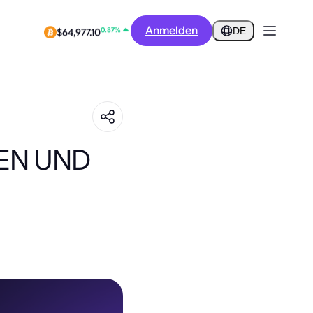
12.88%
$0.2918
Anmelden
DE
0.87%
$64,977.10
EN UND