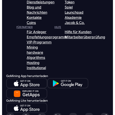
Dienstleistungen
Token
Blog und
Spiel
Nachrichten
Launchpad
Kontakte
Akademie
Coins
Jacob & Co.
FÜR PARTNER
HILFE
Für Anleger
Hilfe für Kunden
Empfehlungsprogramm
Mitarbeiterüberprüfung
VIP-Programm
Mining
hardware
Algorithms
Hosting
Institutional
GoMining App herunterladen
GoMining Lite herunterladen