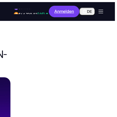
0.35%
Anmelden
$0.2857
DE
0.64%
$64,720.83
N-