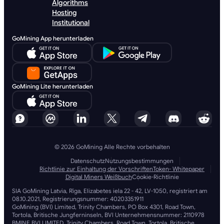
Algorithms
Hosting
Institutional
GoMining App herunterladen
GoMining Lite herunterladen
© 2026 GoMining Alle Rechte vorbehalten
Datenschutz
Nutzungsbestimmungen
Richtlinie zur Einhaltung der Vorschriften
Token- Whitepaper
Digital Miners Weißbuch
Cookie-Richtlinie
SIA GoMining Latvia, Rīga, Elizabetes iela 22 - 42, LV-1050, registriert am
08.10.2021, Registrierungsnummer: 40203351911
GoMining (BVI) Limited, Trinity Chambers, PO Box 4301, Road Town,
Tortola, Britische Jungferninseln, BVI Unternehmensnummer: 2110978
BMINE BVI LIMITED, Trinity Chambers, Road Town, Tortola, Britische