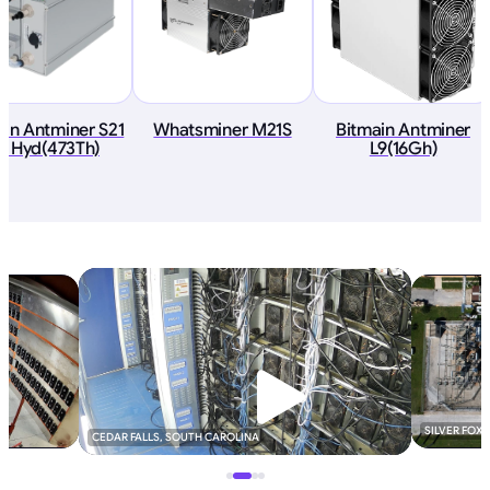
ain Antminer S21
Whatsminer M21S
Bitmain Antminer
P Hyd(473Th)
L9(16Gh)
SILVER FOX
CEDAR FALLS, SOUTH CAROLINA