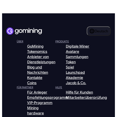
Deutsch
ÜBER
PRODUKTE
GoMining
Digitale Miner
Tokenomics
Avatare
Anbieter von
Sammlungen
Dienstleistungen
Token
Blog und
Spiel
Nachrichten
Launchpad
Kontakte
Akademie
Coins
Jacob & Co.
FÜR PARTNER
HILFE
Für Anleger
Hilfe für Kunden
Empfehlungsprogramm
Mitarbeiterüberprüfung
VIP-Programm
Mining
hardware