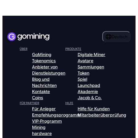
Deutsch
ÜBER
PRODUKTE
GoMining
Digitale Miner
Tokenomics
Avatare
Anbieter von
Sammlungen
Dienstleistungen
Token
Blog und
Spiel
Nachrichten
Launchpad
Kontakte
Akademie
Coins
Jacob & Co.
FÜR PARTNER
HILFE
Für Anleger
Hilfe für Kunden
Empfehlungsprogramm
Mitarbeiterüberprüfung
VIP-Programm
Mining
hardware