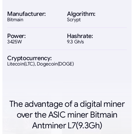
Manufacturer:
Algorithm:
Bitmain
Scrypt
Power:
Hashrate:
3425W
9.3 Gh/s
Cryptocurrency:
Litecoin(LTC), Dogecoin(DOGE)
The advantage of a digital miner
over the ASIC miner Bitmain
Antminer L7(9.3Gh)