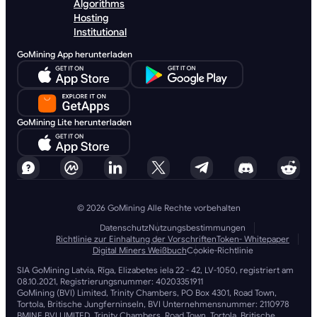
Algorithms
Hosting
Institutional
GoMining App herunterladen
GoMining Lite herunterladen
© 2026 GoMining Alle Rechte vorbehalten
Datenschutz
Nutzungsbestimmungen
Richtlinie zur Einhaltung der Vorschriften
Token- Whitepaper
Digital Miners Weißbuch
Cookie-Richtlinie
SIA GoMining Latvia, Rīga, Elizabetes iela 22 - 42, LV-1050, registriert am
08.10.2021, Registrierungsnummer: 40203351911
GoMining (BVI) Limited, Trinity Chambers, PO Box 4301, Road Town,
Tortola, Britische Jungferninseln, BVI Unternehmensnummer: 2110978
BMINE BVI LIMITED, Trinity Chambers, Road Town, Tortola, Britische