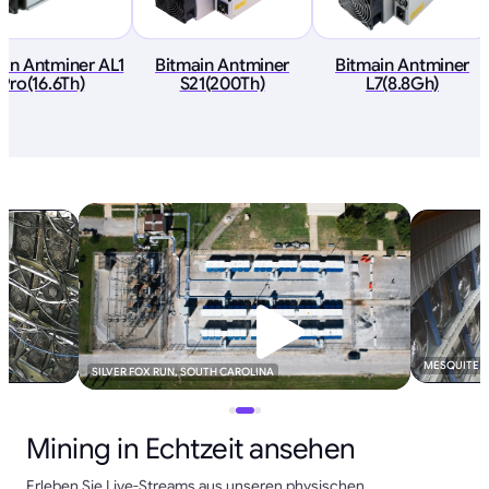
ain Antminer AL1
Bitmain Antminer
Bitmain Antminer
Pro(16.6Th)
S21(200Th)
L7(8.8Gh)
MESQUITE B
SILVER FOX RUN, SOUTH CAROLINA
Mining in Echtzeit ansehen
Erleben Sie Live-Streams aus unseren physischen