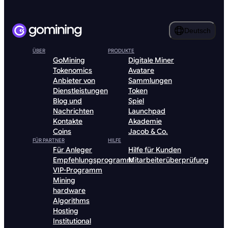
Deutsch
ÜBER
PRODUKTE
GoMining
Digitale Miner
Tokenomics
Avatare
Anbieter von
Sammlungen
Dienstleistungen
Token
Blog und
Spiel
Nachrichten
Launchpad
Kontakte
Akademie
Coins
Jacob & Co.
FÜR PARTNER
HILFE
Für Anleger
Hilfe für Kunden
Empfehlungsprogramm
Mitarbeiterüberprüfung
VIP-Programm
Mining
hardware
Algorithms
Hosting
Institutional