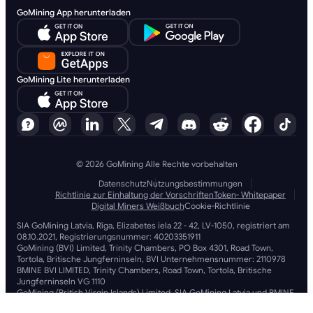
GoMining App herunterladen
GoMining Lite herunterladen
© 2026 GoMining Alle Rechte vorbehalten
Datenschutz
Nutzungsbestimmungen
Richtlinie zur Einhaltung der Vorschriften
Token- Whitepaper
Digital Miners Weißbuch
Cookie-Richtlinie
SIA GoMining Latvia, Rīga, Elizabetes iela 22 - 42, LV-1050, registriert am
08.10.2021, Registrierungsnummer: 40203351911
GoMining (BVI) Limited, Trinity Chambers, PO Box 4301, Road Town,
Tortola, Britische Jungferninseln, BVI Unternehmensnummer: 2110978
BMINE BVI LIMITED, Trinity Chambers, Road Town, Tortola, Britische
Jungferninseln VG 1110
GoMining (British Virgin Islands) Limited, SIA GoMining Latvia und BMINE
BVI LIMITED arbeiten in voller Übereinstimmung mit allen geltenden