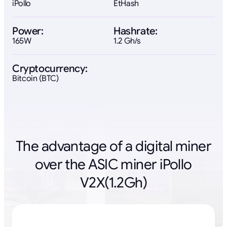
iPollo
EtHash
Power:
Hashrate:
165W
1.2 Gh/s
Cryptocurrency:
Bitcoin (BTC)
The advantage of a digital miner
over the ASIC miner iPollo
V2X(1.2Gh)