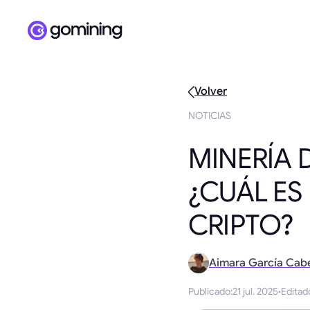
Volver
NOTICIAS
MINERÍA D
¿CUÁL ES
CRIPTO?
Aimara García Cab
Publicado
:
21 jul. 2025
·
Editad