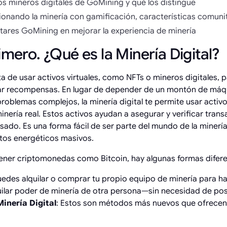
s mineros digitales de GoMining y qué los distingue
onando la minería con gamificación, características comunit
atares GoMining en mejorar la experiencia de minería
imero. ¿Qué es la Minería Digital?
ata de usar activos virtuales, como NFTs o mineros digitales, 
ar recompensas. En lugar de depender de un montón de máq
roblemas complejos, la minería digital te permite usar activo
nería real. Estos activos ayudan a asegurar y verificar trans
do. Es una forma fácil de ser parte del mundo de la minerí
tos energéticos masivos.
ener criptomonedas como Bitcoin, hay algunas formas difere
uedes alquilar o comprar tu propio equipo de minería para ha
uilar poder de minería de otra persona—sin necesidad de po
Minería Digital
: Estos son métodos más nuevos que ofrecen 