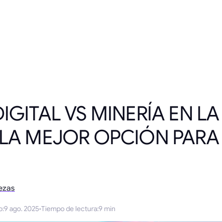
IGITAL VS MINERÍA EN LA
 LA MEJOR OPCIÓN PARA 
ezas
o
:
9 ago. 2025
·
Tiempo de lectura
:
9 min