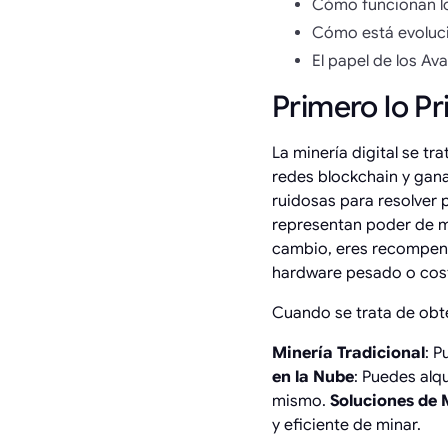
Cómo funcionan lo
Cómo está evoluci
El papel de los Av
Primero lo Pr
La minería digital se tr
redes blockchain y gan
ruidosas para resolver p
representan poder de mi
cambio, eres recompensa
hardware pesado o cos
Cuando se trata de obt
Minería Tradicional
: P
en la Nube
: Puedes alq
mismo.
Soluciones de 
y eficiente de minar.