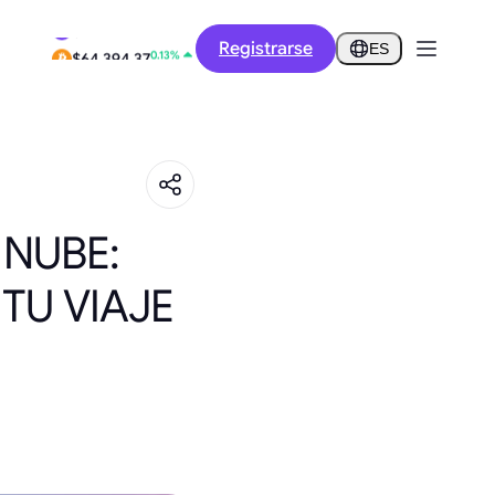
-3.02%
Registrarse
$0.2761
ES
0.13%
$64,394.37
 NUBE:
TU VIAJE