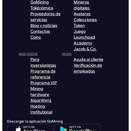
GoMining
Mineros
Tokenómica
digitales
Proveedores de
Avatares
servicios
Colecciones
Blog y noticias
Token
Contactos
Juego
Coins
Launchpad
Academy
Jacob & Co.
PARA SOCIOS
AYUDA
Para
Ayuda al cliente
inversionistas
Verificación de
Programa de
empleados
referencia
Programa VIP
Mining
hardware
Algorithms
Hosting
Institutional
Descargar la aplicación GoMining