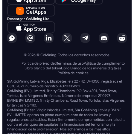
Descargar GoMining Lite
© 2026 © GoMining. Todos los derechos reservados.
Política de privacidad
Términos de uso
Política de cumplimiento
Libro blanco del token
Libro Blanco de los mineros digitales
Política de cookies
SIA GoMining Latvia, Rīga, Elizabetes iela 22 - 42, LV-1050, registrada el
08.10.2021, número de registro: 40203351911
GoMining (BVI) Limited, Trinity Chambers, PO Box 4301, Road Town,
Tortola, Islas Vírgenes Británicas. Número de empresa: 2110978.
BMINE BVI LIMITED, Trinity Chambers, Road Town, Tortola, Islas Vírgenes
Británicas VG 1110.
GoMining (British Virgin Islands) Limited, SIA GoMining Latvia y BMINE
BVI LIMITED operan en pleno cumplimiento de todas las leyes y
regulaciones aplicables. Están firmemente comprometidas con la lucha
contra el blanqueo de capitales, la financiación del terrorismo y la
financiación de la proliferación. Nos adherimos a los más altos
estándares, garantizando el estricto cumplimiento de todas las