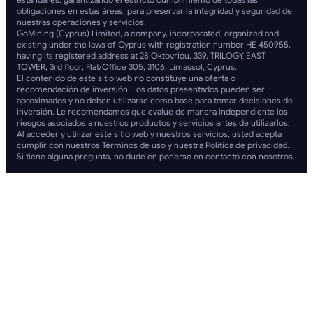
obligaciones en estas áreas, para preservar la integridad y seguridad de
nuestras operaciones y servicios.
GoMining (Cyprus) Limited, a company, incorporated, organized and
existing under the laws of Cyprus with registration number HE 450955,
having its registered address at 28 Oktovriou, 339, TRILOGY EAST
TOWER, 3rd floor, Flat/Office 305, 3106, Limassol, Cyprus.
El contenido de este sitio web no constituye una oferta o
recomendación de inversión. Los datos presentados pueden ser
aproximados y no deben utilizarse como base para tomar decisiones de
inversión. Le recomendamos que evalúe de manera independiente los
riesgos asociados a nuestros productos y servicios antes de utilizarlos.
Al acceder y utilizar este sitio web y nuestros servicios, usted acepta
cumplir con nuestros Términos de uso y nuestra Política de privacidad.
Si tiene alguna pregunta, no dude en ponerse en contacto con nosotros.