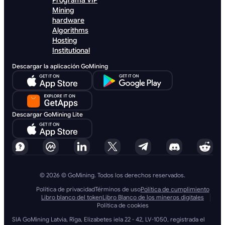
Programa VIP
Mining
hardware
Algorithms
Hosting
Institutional
Descargar la aplicación GoMining
Descargar GoMining Lite
© 2026 © GoMining. Todos los derechos reservados.
Política de privacidad
Términos de uso
Política de cumplimiento
Libro blanco del token
Libro Blanco de los mineros digitales
Política de cookies
SIA GoMining Latvia, Rīga, Elizabetes iela 22 - 42, LV-1050, registrada el