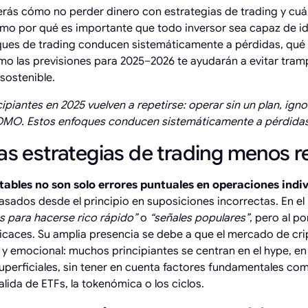
erás cómo no perder dinero con estrategias de trading y cuá
mo por qué es importante que todo inversor sea capaz de ide
ues de trading conducen sistemáticamente a pérdidas, qué m
ómo las previsiones para 2025–2026 te ayudarán a evitar tram
sostenible.
cipiantes en 2025 vuelven a repetirse: operar sin un plan, igno
l FOMO. Estos enfoques conducen sistemáticamente a pérdidas
as estrategias de trading menos r
tables no son solo errores puntuales en operaciones indi
sados desde el principio en suposiciones incorrectas. En el
 para hacerse rico rápido”
o
“señales populares”
, pero al p
icaces. Su amplia presencia se debe a que el mercado de c
l y emocional: muchos principiantes se centran en el hype, en
superficiales, sin tener en cuenta factores fundamentales com
salida de ETFs, la tokenómica o los ciclos.