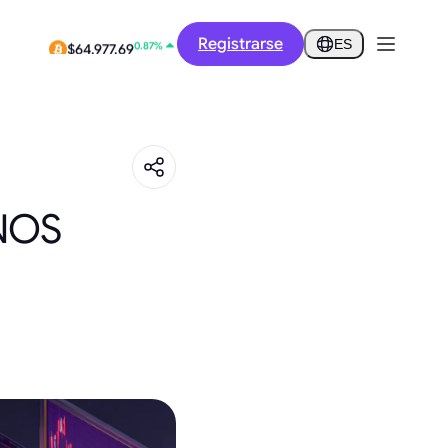
12.84%
Registrarse
$0.2917
ES
0.87%
$64,977.69
NOS