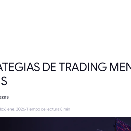
ATEGIAS DE TRADING ME
ES
ezas
do
:
6 ene. 2026
·
Tiempo de lectura
:
8 min