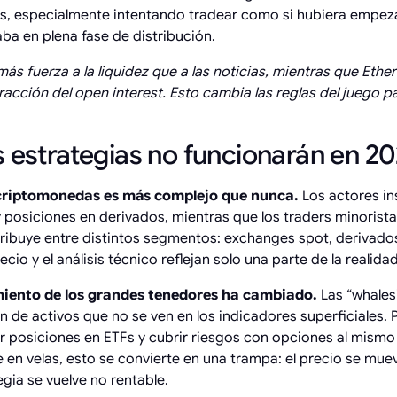
, especialmente intentando tradear como si hubiera empez
a en plena fase de distribución.
más fuerza a la liquidez que a las noticias, mientras que Eth
acción del open interest. Esto cambia las reglas del juego pa
s estrategias no funcionarán en 
 criptomonedas es más complejo que nunca.
Los actores in
 posiciones en derivados, mientras que los traders minoristas
stribuye entre distintos segmentos: exchanges spot, derivado
cio y el análisis técnico reflejan solo una parte de la realidad
iento de los grandes tenedores ha cambiado.
Las “whales
 de activos que no se ven en los indicadores superficiales.
 posiciones en ETFs y cubrir riesgos con opciones al mismo 
en velas, esto se convierte en una trampa: el precio se mue
egia se vuelve no rentable.