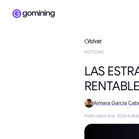
Volver
NOTICIAS
LAS ESTR
RENTABL
Aimara García Cab
Publicado
:
6 ene. 2026
·
Edita