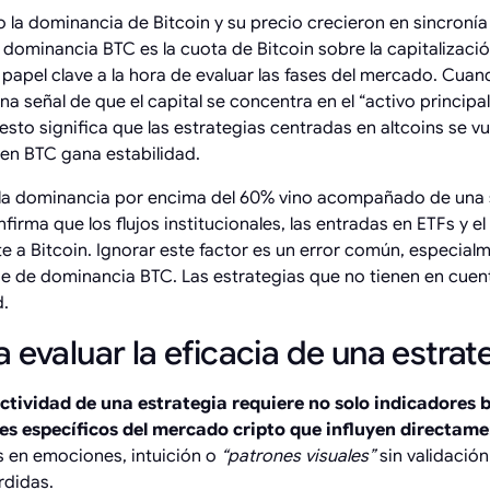
 la dominancia de Bitcoin y su precio crecieron en sincroní
 dominancia BTC es la cuota de Bitcoin sobre la capitalizaci
papel clave a la hora de evaluar las fases del mercado. Cua
una señal de que el capital se concentra en el “activo principal
 esto significa que las estrategias centradas en altcoins se 
en BTC gana estabilidad.
 la dominancia por encima del 60% vino acompañado de una 
nfirma que los flujos institucionales, las entradas en ETFs y e
e a Bitcoin. Ignorar este factor es un error común, especialm
se de dominancia BTC. Las estrategias que no tienen en cue
d.
 evaluar la eficacia de una estrat
ectividad de una estrategia requiere no solo indicadores 
es específicos del mercado cripto que influyen directame
s en emociones, intuición o
“patrones visuales”
sin validació
rdidas.