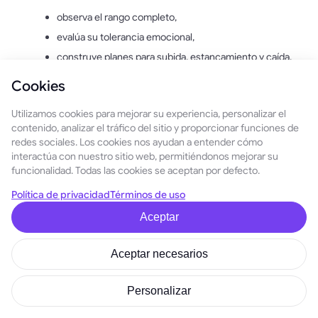
observa el rango completo,
evalúa su tolerancia emocional,
construye planes para subida, estancamiento y caída,
y solo entonces compra o vende.
Cookies
En ese marco, las predicciones dejan de ser adivinación y se
Utilizamos cookies para mejorar su experiencia, personalizar el
convierten en
una arquitectura de decisiones
.
contenido, analizar el tráfico del sitio y proporcionar funciones de
redes sociales. Los cookies nos ayudan a entender cómo
FAQ (Preguntas frecuentes)
interactúa con nuestro sitio web, permitiéndonos mejorar su
funcionalidad. Todas las cookies se aceptan por defecto.
¿Cuáles son las “top 5 mejores y peores
Política de privacidad
Términos de uso
predicciones del precio de Solana para 2026”?
Un
conjunto de escenarios ampliamente discutidos: 250–
Aceptar
300 $ como caso base, 400 $+ en el escenario alcista y
80–150 $ en el bajista.
Aceptar necesarios
¿Cómo se usan estas predicciones en cripto?
Fondos e inversores disciplinados aplican análisis por
Personalizar
escenarios: preparan estrategias para crecimiento,
estancamiento y caída.