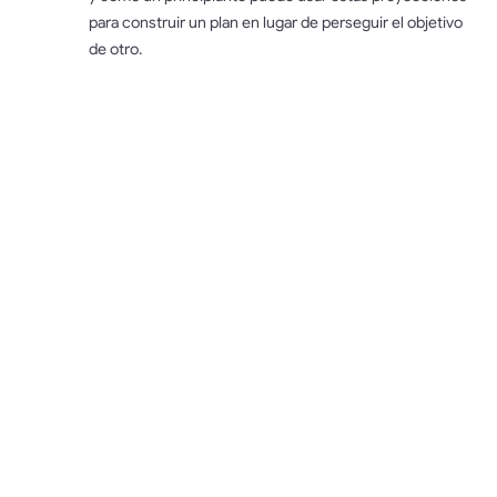
para construir un plan en lugar de perseguir el objetivo
de otro.
QUÉ
DETERMINA
EL DESTINO
DE SOLANA
EN 2025–
2026