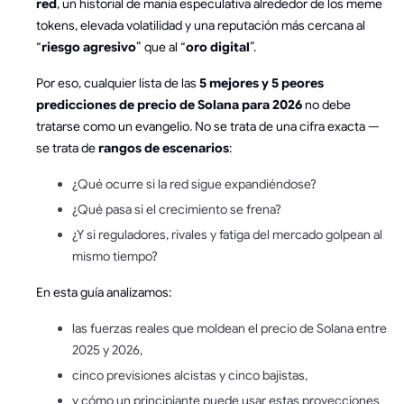
red
, un historial de manía especulativa alrededor de los meme
tokens, elevada volatilidad y una reputación más cercana al
“
riesgo agresivo
” que al “
oro digital
”.
Por eso, cualquier lista de las
5 mejores y 5 peores
predicciones de precio de Solana para 2026
no debe
tratarse como un evangelio. No se trata de una cifra exacta —
se trata de
rangos de escenarios
:
¿Qué ocurre si la red sigue expandiéndose?
¿Qué pasa si el crecimiento se frena?
¿Y si reguladores, rivales y fatiga del mercado golpean al
mismo tiempo?
En esta guía analizamos:
las fuerzas reales que moldean el precio de Solana entre
2025 y 2026,
cinco previsiones alcistas y cinco bajistas,
y cómo un principiante puede usar estas proyecciones