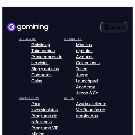
Español
ACERCA DE
PRODUCTOS
GoMining
Mineros
Tokenómica
digitales
Proveedores de
Avatares
servicios
Colecciones
Blog y noticias
Token
Contactos
Juego
Coins
Launchpad
Academy
Jacob & Co.
PARA SOCIOS
AYUDA
Para
Ayuda al cliente
inversionistas
Verificación de
Programa de
empleados
referencia
Programa VIP
Mining