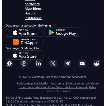
hardware
Algorithms
Hosting
Institutional
Descargar la aplicación GoMining
Descargar GoMining Lite
© 2026 © GoMining. Todos los derechos reservados.
Política de privacidad
Términos de uso
Política de cumplimiento
Libro blanco del token
Libro Blanco de los mineros digitales
Política de cookies
SIA GoMining Latvia, Rīga, Elizabetes iela 22 - 42, LV-1050, registrada el
08.10.2021, número de registro: 40203351911
GoMining (BVI) Limited, Trinity Chambers, PO Box 4301, Road Town,