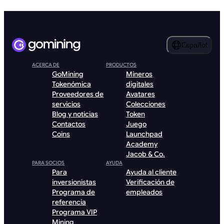
Español
ACERCA DE
PRODUCTOS
GoMining
Mineros
Tokenómica
digitales
Proveedores de
Avatares
servicios
Colecciones
Blog y noticias
Token
Contactos
Juego
Coins
Launchpad
Academy
Jacob & Co.
PARA SOCIOS
AYUDA
Para
Ayuda al cliente
inversionistas
Verificación de
Programa de
empleados
referencia
Programa VIP
Mining