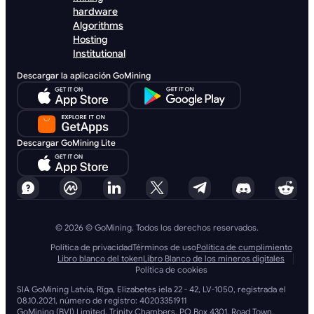
hardware
Algorithms
Hosting
Institutional
Descargar la aplicación GoMining
Descargar GoMining Lite
© 2026 © GoMining. Todos los derechos reservados.
Política de privacidad
Términos de uso
Política de cumplimiento
Libro blanco del token
Libro Blanco de los mineros digitales
Política de cookies
SIA GoMining Latvia, Rīga, Elizabetes iela 22 - 42, LV-1050, registrada el
08.10.2021, número de registro: 40203351911
GoMining (BVI) Limited, Trinity Chambers, PO Box 4301, Road Town,