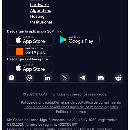
hardware
Algorithms
Hosting
Institutional
Descargar la aplicación GoMining
Descargar GoMining Lite
© 2026 © GoMining. Todos los derechos reservados.
Política de privacidad
Términos de uso
Política de cumplimiento
Libro blanco del token
Libro Blanco de los mineros digitales
Política de cookies
SIA GoMining Latvia, Rīga, Elizabetes iela 22 - 42, LV-1050, registrada el
08.10.2021, número de registro: 40203351911
GoMining (BVI) Limited, Trinity Chambers, PO Box 4301, Road Town,