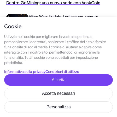
Dentro GoMining: una nuova serie con VoskCoin
Miner Wars Update: Leghe eque, sempre
July 15, 2026
Cookie
Le 5 migliori e peggiori previsioni sul prezzo di
Utilizziamo i cookie per migliorare la vostra esperienza,
Pepe Coin (PEPE) per il 2026
personalizzare i contenuti, analizzare il traffico del sito e fornire
January 24, 2026
funzionalità di social media. I cookie ci aiutano a capire come
interagite con il nostro sito, permettendoci di migliorarne la
Come guadagnare dalla caccia alle balene
funzionalità. Tutti i cookie sono accettati per impostazione
crypto
predefinita.
December 26, 2025
Informativa sulla privacy
Condizioni di utilizzo
Accetta
Accetta necessari
Italiano
Personalizza
INFORMAZIONI A RIGUARDO
PRODOTTI
GoMining
Miner Digitali