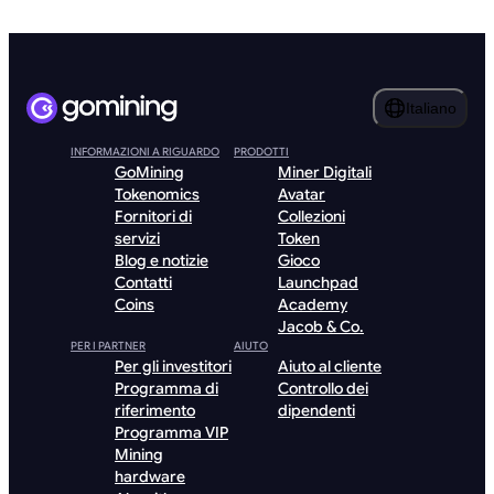
Italiano
INFORMAZIONI A RIGUARDO
PRODOTTI
GoMining
Miner Digitali
Tokenomics
Avatar
Fornitori di
Collezioni
servizi
Token
Blog e notizie
Gioco
Contatti
Launchpad
Coins
Academy
Jacob & Co.
PER I PARTNER
AIUTO
Per gli investitori
Aiuto al cliente
Programma di
Controllo dei
riferimento
dipendenti
Programma VIP
Mining
hardware