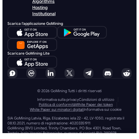
Algorithms
Hosting
Institutional
Scarica l'applicazione GoMining
Scaricare GoMining Lite
© 2026 GoMining Tutti i diritti riservati
Informativa sulla privacy
Condizioni di utilizzo
Politica di conformità
White Paper dei token
White Paper sui minatori digitali
Informativa sui cookie
SIA GoMining Latvia, Rīga, Elizabetes iela 22 - 42, LV-1050, registrata il
08.10.2021, numero di registrazione: 40203351911
GoMining (BVI) Limited, Trinity Chambers, PO Box 4301, Road Town,
Tortola, Isole Vergini Britanniche, numero di società BVI: 2110978
BMINE BVI LIMITED, Trinity Chambers, Road Town, Tortola, Isole Vergini