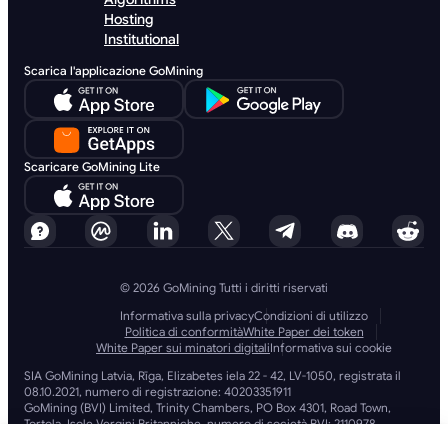
Hosting
Institutional
Scarica l'applicazione GoMining
Scaricare GoMining Lite
© 2026 GoMining Tutti i diritti riservati
Informativa sulla privacy
Condizioni di utilizzo
Politica di conformità
White Paper dei token
White Paper sui minatori digitali
Informativa sui cookie
SIA GoMining Latvia, Rīga, Elizabetes iela 22 - 42, LV-1050, registrata il
08.10.2021, numero di registrazione: 40203351911
GoMining (BVI) Limited, Trinity Chambers, PO Box 4301, Road Town,
Tortola, Isole Vergini Britanniche, numero di società BVI: 2110978
BMINE BVI LIMITED, Trinity Chambers, Road Town, Tortola, Isole Vergini