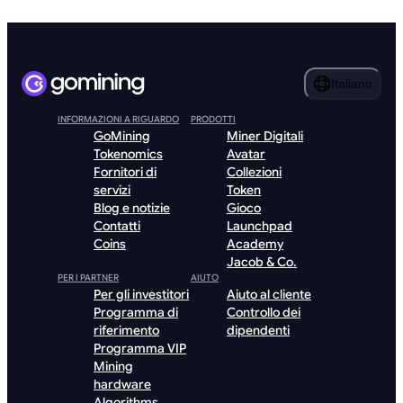
Italiano
INFORMAZIONI A RIGUARDO
PRODOTTI
GoMining
Miner Digitali
Tokenomics
Avatar
Fornitori di
Collezioni
servizi
Token
Blog e notizie
Gioco
Contatti
Launchpad
Coins
Academy
Jacob & Co.
PER I PARTNER
AIUTO
Per gli investitori
Aiuto al cliente
Programma di
Controllo dei
riferimento
dipendenti
Programma VIP
Mining
hardware
Algorithms