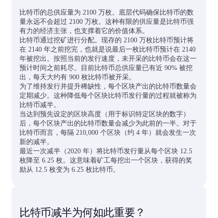
比特币的总供应量为 2100 万枚。底层代码确保比特币的数
量永远不会超过 2100 万枚。这种有限的供应量是比特币强
有力的经济主张，也支撑着它的价值体系。
比特币通过挖矿进行分配。现存的 2100 万枚比特币预计将
在 2140 年之前挖完，也就是说最后一枚比特币预计在 2140
年被挖出。按照当前的发行速度，未开采的比特币会在这一
预计时间之前耗尽。目前比特币总供应量已有近 90% 被挖
出，每天大约有 900 枚比特币被开采。
为了维持发行并提升稀缺性，每个区块产出的比特币数量会
定期减少。这种降低每个区块比特币发行量的过程就被称为
比特币减半。
当达到预先设定的区块高度（用于标识特定区块的数字）
后，每个区块产出的比特币数量会减少为此前的一半。对于
比特币而言，每隔 210,000 个区块（约 4 年）就会发生一次
新的减半。
最近一次减半（2020 年）将比特币发行量从每个区块 12.5
枚降至 6.25 枚。这意味着矿工每挖出一个区块，获得的奖
励从 12.5 枚变为 6.25 枚比特币。
比特币减半为何如此重要？