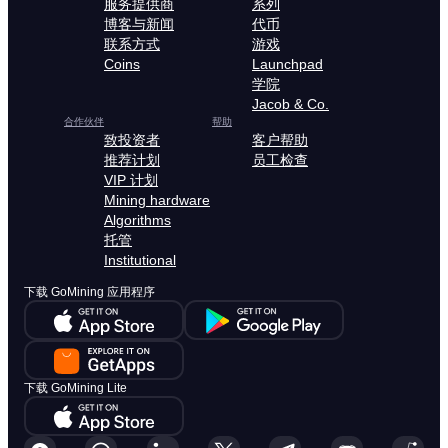
服务提供商
系列
博客与新闻
代币
联系方式
游戏
Coins
Launchpad
学院
Jacob & Co.
合作伙伴
帮助
致投资者
客户帮助
推荐计划
员工检查
VIP 计划
Mining hardware
Algorithms
托管
Institutional
下载 GoMining 应用程序
下载 GoMining Lite