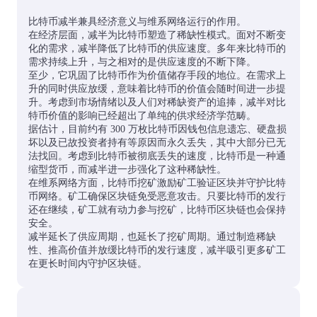
比特币减半兼具经济意义与维系网络运行的作用。
在经济层面，减半为比特币塑造了稀缺性模式。面对不断变
化的需求，减半降低了比特币的供应速度。多年来比特币的
需求持续上升，与之相对的是供应速度的不断下降。
至少，它巩固了比特币作为价值储存手段的地位。在需求上
升的同时供应放缓，意味着比特币的价值会随时间进一步提
升。考虑到市场情绪以及人们对稀缺资产的追捧，减半对比
特币价值的影响已经超出了单纯的供求经济学范畴。
据估计，目前约有 300 万枚比特币因钱包信息遗忘、硬盘损
坏以及已故投资者持有等原因而永久丢失，其中大部分已无
法找回。考虑到比特币被彻底丢失的速度，比特币是一种通
缩型货币，而减半进一步强化了这种稀缺性。
在维系网络方面，比特币挖矿激励矿工验证区块并守护比特
币网络。矿工确保区块链免受恶意攻击。只要比特币的发行
还在继续，矿工就有动力参与挖矿，比特币区块链也会保持
安全。
减半延长了供应周期，也延长了挖矿周期。通过制造稀缺
性、推高价值并放缓比特币的发行速度，减半吸引更多矿工
在更长时间内守护区块链。