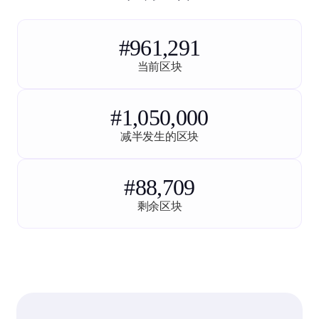
#961,291
当前区块
#1,050,000
减半发生的区块
#88,709
剩余区块