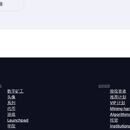
it
品
合作伙伴
数字矿工
致投资者
头像
推荐计划
系列
VIP 计划
代币
Mining ha
游戏
Algorithm
Launchpad
托管
学院
Institutiona