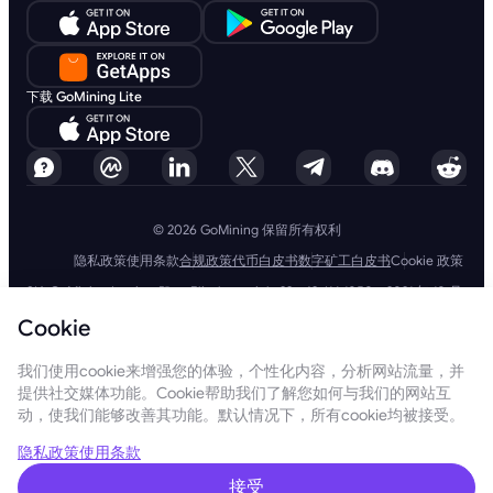
下载 GoMining Lite
© 2026 GoMining 保留所有权利
隐私政策
使用条款
合规政策
代币白皮书
数字矿工白皮书
Cookie 政策
SIA GoMining Latvia，Rīga, Elizabetes iela 22 - 42, LV-1050，2021 年 10 月
8 日注册，注册号：40203351911
Cookie
GoMining (BVI) Limited, Trinity Chambers, PO Box 4301, Road Town,
Tortola, British Virgin Islands, BVI 公司编号：2110978
BMINE BVI LIMITED, Trinity Chambers, Road Town, Tortola, British Virgin
我们使用cookie来增强您的体验，个性化内容，分析网站流量，并
Islands VG 1110
提供社交媒体功能。Cookie帮助我们了解您如何与我们的网站互
GoMining（英属维尔京群岛）有限公司、SIA GoMining Latvia和 BMINE
动，使我们能够改善其功能。默认情况下，所有cookie均被接受。
BVI 有限公司完全遵守所有适用法律法规，并坚定致力于打击洗钱、恐怖主
义融资和扩散融资。我们坚持最高标准，确保严格遵守所有相关的反洗钱和
恐怖主义融资义务以及反扩散融资措施，以维护我们运营和服务的完整性和
隐私政策
使用条款
安全性。
GoMining (Cyprus) Limited, a company, incorporated, organized and
接受