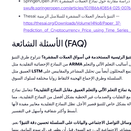
ملات المشفرة —
swufe.springeropen.com/articles/10.1186/s40854-025-0076
Thesai: التنبؤ بأسعار العملات المشفرة للسلاسل الزمنية —
https://thesai.org/Downloads/Volume14No8/Paper_37-
Prediction_of_Cryptocurrency_Price_using_Time_Series_
الأسئلة الشائعة (FAQ)
نبؤ الرئيسية المستخدمة في أسواق العملات المشفرة؟
تتراوح طرق التنبؤ
والانحدار، إلى أساليب التعلم الآلي والتعلم
ARIMA
من النماذج الإحصائية التقليدية مثل
والمحولات. يجمع المحللون أيضاً بين تحليل المشاعر والمقاييس على
LSTM
العميق مثل
السلسلة وطرق الإجماع الهجينة لالتقاط زوايا مختلفة لسلوك السوق.
 نماذج التعلم الآلي والتعلم العميق مقابل النماذج التقليدية؟
تتعامل نماذج
 مع التقلبات والصدمات غير الخطية بشكل أفضل من النماذج التقليدية، مما
لة بشكل خاص للتنبؤ قصير الأجل. تظل النماذج التقليدية معايير مفيدة لأنها
أبسط وأكثر شفافية وأسهل في التفسير.
سائل التواصل الاجتماعي والبيانات على السلسلة تحسين دقة التنبؤ؟
نعم.
 المشاعر الاجتماعية إلى زخم السوق قبل أن يظهر في الرسوم البيانية، بينما