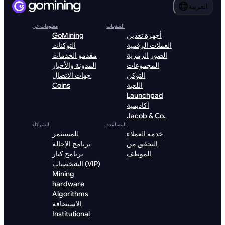
العربية
المنتجات
معلومات عن
أجهزة تعدين
GoMining
العملات الرقمية
التوكنات
الصور الرمزية
مقدمو الخدمات
المجموعات
المدونة والأخبار
التوكن
جهات الاتصال
اللعبة
Coins
Launchpad
أكاديمية
Jacob & Co.
المساعدة
للشركاء
خدمة العملاء
للمستثمر
التحقق من
برنامج الإحالة
الموظف
برنامج كبار
الشخصيات (VIP)
Mining
hardware
Algorithms
الاستضافة
Institutional