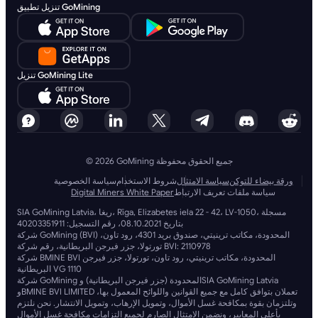
تنزيل تطبيق GoMining
تنزيل GoMining Lite
© 2026 GoMining جميع الحقوق محفوظة
ورقة بيضاء للتوكن
سياسة الامتثال
شروط الاستخدام
سياسة الخصوصية
سياسة ملفات تعريف الارتباط
Digital Miners White Paper
SIA GoMining Latvia، ريغا، Rīga, Elizabetes iela 22 - 42، LV-1050، مسجلة
بتاريخ 08.10.2021، رقم التسجيل: 40203351911
شركة GoMining (BVI) المحدودة، مكاتب ترينيتي، صندوق بريد 4301، رود تاون،
تورتولا، جزر فيرجن البريطانية، رقم شركة BVI: 2110978
شركة BMINE BVI المحدودة، مكاتب ترينيتي، رود تاون، تورتولا، جزر فيرجن
البريطانية VG 1110
شركة GoMining المحدودة (جزر فيرجن البريطانية) وSIA GoMining Latvia
وBMINE BVI LIMITED تعملان بتوافق كامل مع جميع القوانين واللوائح المعمول بها،
وتلتزمان بقوة بمكافحة غسل الأموال، وتمويل الإرهاب، وتمويل الانتشار. نحن نلتزم
بأعلى المعايير، ونضمن الامتثال الصارم لجميع التزامات مكافحة غسل الأموال