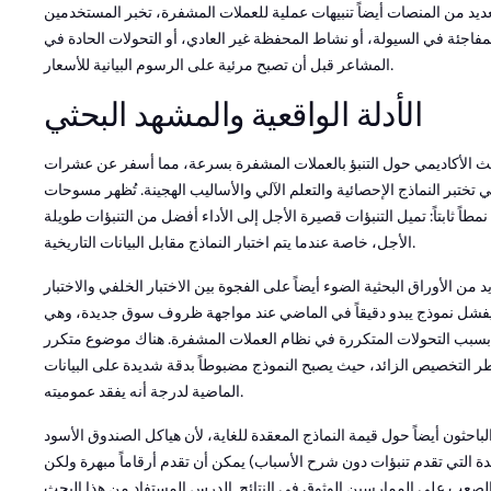
عديد من المنصات أيضاً تنبيهات عملية للعملات المشفرة، تخبر المستخدمين
لمفاجئة في السيولة، أو نشاط المحفظة غير العادي، أو التحولات الحادة في
المشاعر قبل أن تصبح مرئية على الرسوم البيانية للأسعار.
الأدلة الواقعية والمشهد البحثي
ث الأكاديمي حول التنبؤ بالعملات المشفرة بسرعة، مما أسفر عن عشرات
 تختبر النماذج الإحصائية والتعلم الآلي والأساليب الهجينة. تُظهر مسوحات
نمطاً ثابتاً: تميل التنبؤات قصيرة الأجل إلى الأداء أفضل من التنبؤات طويلة
الأجل، خاصة عندما يتم اختبار النماذج مقابل البيانات التاريخية.
 من الأوراق البحثية الضوء أيضاً على الفجوة بين الاختبار الخلفي والاختبار
 يفشل نموذج يبدو دقيقاً في الماضي عند مواجهة ظروف سوق جديدة، وهي
بسبب التحولات المتكررة في نظام العملات المشفرة. هناك موضوع متكرر
ر التخصيص الزائد، حيث يصبح النموذج مضبوطاً بدقة شديدة على البيانات
الماضية لدرجة أنه يفقد عموميته.
باحثون أيضاً حول قيمة النماذج المعقدة للغاية، لأن هياكل الصندوق الأسود
دة التي تقدم تنبؤات دون شرح الأسباب) يمكن أن تقدم أرقاماً مبهرة ولكن
صعب على الممارسين الوثوق في النتائج. الدرس المستفاد من هذا البحث