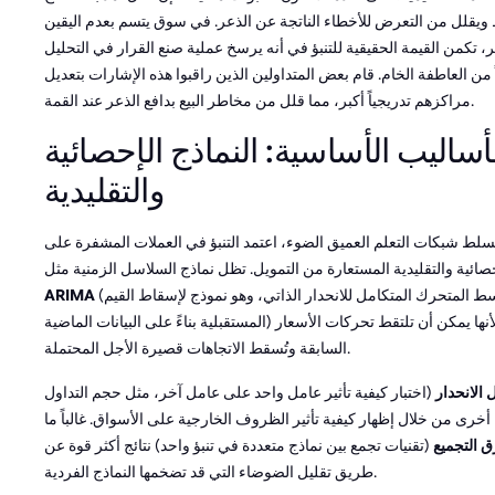
 ويقلل من التعرض للأخطاء الناتجة عن الذعر. في سوق يتسم بعدم اليقين
، تكمن القيمة الحقيقية للتنبؤ في أنه يرسخ عملية صنع القرار في التحليل
ً من العاطفة الخام. قام بعض المتداولين الذين راقبوا هذه الإشارات بتعديل
مراكزهم تدريجياً أكبر، مما قلل من مخاطر البيع بدافع الذعر عند القمة.
أساليب الأساسية: النماذج الإحصائية
والتقليدية
سلط شبكات التعلم العميق الضوء، اعتمد التنبؤ في العملات المشفرة على
حصائية والتقليدية المستعارة من التمويل. تظل نماذج السلاسل الزمنية مثل
(المتوسط المتحرك المتكامل للانحدار الذاتي، وهو نموذج لإسقاط القيم
ARIMA
المستقبلية بناءً على البيانات الماضية) أساساً لأنها يمكن أن تلتقط تحركات الأسعار
السابقة وتُسقط الاتجاهات قصيرة الأجل المحتملة.
 الانحدار
(اختبار كيفية تأثير عامل واحد على عامل آخر، مثل حجم التداول
خرى من خلال إظهار كيفية تأثير الظروف الخارجية على الأسواق. غالباً ما
 التجميع
(تقنيات تجمع بين نماذج متعددة في تنبؤ واحد) نتائج أكثر قوة عن
طريق تقليل الضوضاء التي قد تضخمها النماذج الفردية.