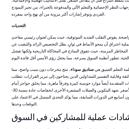
يث يلتقط المزاج قبل أن يتفاعل السعر. تقلل الأساليب الهجينة والإجماعية،
جهات النظر الإحصائية والتعلم الآلي والمدفوعة بالخبراء، من تحيز النموذج
الفردي وتوفر إشارات أكثر مرونة من أي نهج واحد بمفرده.
التحديات
واضحة. يقوض التقلب الشديد الموثوقية، حيث يمكن لعنوان رئيسي مفاجئ
ملية اختراق أن يمحو الأنماط في ثوانٍ. يظل التخصيص الزائد والتنقيب عن
 المخاطر المزمنة، حيث تتفوق النماذج في المحاكاة التاريخية ولكنها تفشل
مة التعلم العميق هي
صناديق سوداء
، تنتج مخرجات دون سبب واضح، مما
ثقة وقابلية التفسير للمتداولين الذين يحتاجون إلى تبرير القرارات. تتطلب
يات المتقدمة أيضاً موارد حوسبة كبيرة وفرقاً ماهرة، مما يخلق حواجز أمام
المشاركين الأصغر. شهد البتكوين والعملات المشفرة الأخرى انخفاضات حادة بنسبة 30-
ن أسابيع في الدورات السابقة، مما يؤكد التحدي المتمثل في الاعتماد على
التوقعات وحدها.
ادات عملية للمشاركين في السوق