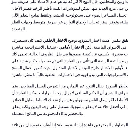
داولين والمحللين، فإن النهج الأكثر فعالية هو عدم الاعتماد على طريقة تنبؤ
 على مزج العديد منها. يمكن للمؤشرات الفنية تأطير الزخم قصير الأجل،
حليل المشاعر الضوء على سيكولوجية الحشد، وتلتقط نماذج التعلم الآلي
خطية، وتوفر استراتيجيات الإجماع التوازن عن طريق متوسط وجهات النظر
المتعددة.
حقق
بنفس أهمية اختيار النموذج. يوضح
الاختبار الخلفي
كيف كان سيتصرف
في الأسواق الماضية، لكن
الاختبار الأمامي
- تشغيل الاستراتيجية مباشرة
ات صغيرة - يكشف عن كيفية صمودها في ظل الظروف الحالية. تحمي كلتا
 من الثقة الزائفة التي تأتي من النماذج التي تم ضبطها بإحكام شديد على
ء الأولوية للاختبار خارج العينة والاختبار المتداول، حيث تُظهر أعمال المسح
مخاطر
الصورة. يقلل التنويع عبر النماذج من التعرض للفشل المفاجئ، بينما
راف البشري أن الحكم السياقي لا يزال يوجه القرارات. يمكن للنماذج أن
أنماط، لكن يظل الناس مسؤولين عن موازنة تلك الأنماط مقابل الحقائق
بؤ، في أفضل حالاته، لا يتعلق بالتنبؤ بالمستقبل على وجه اليقين ولكنه يتعلق
بالتحضير بذكاء لمجموعة من النتائج المحتملة.
متداولين المحترفين قاعدة إرشادية بسيطة: إذا أشارت نموذجان من ثلاثة