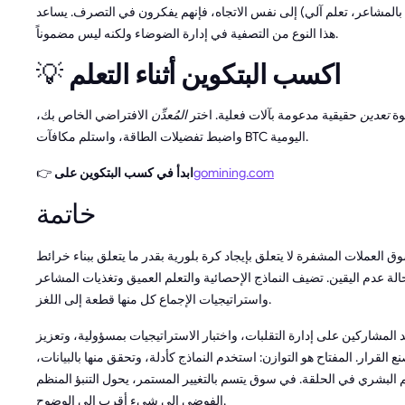
بالمشاعر، تعلم آلي) إلى نفس الاتجاه، فإنهم يفكرون في التصرف. يساعد
هذا النوع من التصفية في إدارة الضوضاء ولكنه ليس مضموناً.
اكسب البتكوين أثناء التعلم
💡
وة
تعدين
حقيقية مدعومة بآلات فعلية. اختر
المُعدِّن
الافتراضي الخاص بك،
واضبط تفضيلات الطاقة، واستلم مكافآت BTC اليومية.
gomining.com
ابدأ في كسب البتكوين على
👉
خاتمة
سوق العملات المشفرة لا يتعلق بإيجاد كرة بلورية بقدر ما يتعلق ببناء خرائط
لة عدم اليقين. تضيف النماذج الإحصائية والتعلم العميق وتغذيات المشاعر
واستراتيجيات الإجماع كل منها قطعة إلى اللغز.
د المشاركين على إدارة التقلبات، واختبار الاستراتيجيات بمسؤولية، وتعزيز
ع القرار. المفتاح هو التوازن: استخدم النماذج كأدلة، وتحقق منها بالبيانات،
 البشري في الحلقة. في سوق يتسم بالتغيير المستمر، يحول التنبؤ المنظم
الفوضى إلى شيء أقرب إلى الوضوح.