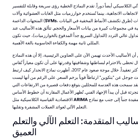
آلي الكلاسيكي أيضاً دوراً. تقدم النماذج الخطية رؤى سريعة وقابلة للتفسير
اتجاهات الاتجاهية، بينما تُستخدم خوارزميات مثل الغابات العشوائية وآلات
، طرق تكتشف الأنماط المخفية في البيانات) لتحديد العلاقات
SVMs
المتجهات الداعمة (
ة في مجموعات كبيرة من بيانات الأسعار والحجم. تتألق هذه الأساليب عند
تداول عالي التردد (التداول السريع جداً المدفوع بالخوارزميات)، حيث تكون
المللي ثانية مهمة والكفاءة الحاسوبية بالغة الأهمية.
ن الأساليب الأحدث تهيمن الآن على العناوين الرئيسية، إلا أن هذه النماذج
زال تحظى بالاحترام لبساطتها وشفافيتها وقدرتها على أن تكون معياراً تُقاس
به الطرق الأكثر تعقيداً. خلال موجة صعود عام 2017، أظهرت نماذج الانحدار كيف ارتبط
جوجل عن "بتكوين" ارتباطاً قوياً بزخم السعر. على الرغم من أنها ليست
فقد سمحت هذه العدسة للمحللين بتوقع دفعات قصيرة من الارتفاعات التي
التجزئة قبل أن يبدأ الإجهاد الفني. تُظهر الأعمال المقارنة أن خطوط الأساس
تظل معايير مفيدة جنباً إلى جنب مع نماذج
ARIMA
الاقتصادية القياسية الكلاسيكية مثل
التعلم الآلي لعوائد العملات المشفرة وتقلبها.
ساليب المتقدمة: التعلم الآلي والتعلم
العميق