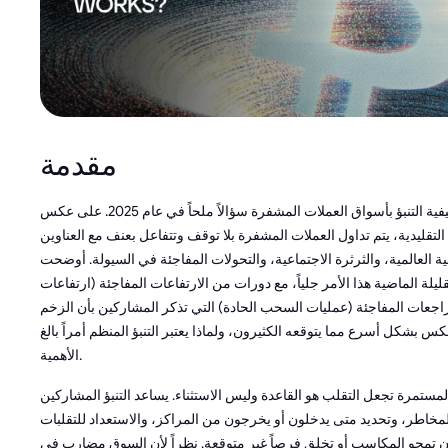
مقدمة
أصبحت كيفية التنبؤ بأسواق العملات المشفرة سؤالاً ملحاً في عام 2025. على عكس
لتقليدية، يتم تداول العملات المشفرة بلا توقف وتتفاعل بعنف مع العناوين
ة العالمية، والثرثرة الاجتماعية، والتحولات المفاجئة في السيولة. أوضحت
ليلة الماضية هذا الأمر جلياً، مع دورات من الارتفاعات المفاجئة (ارتفاعات
راجعات المفاجئة (عمليات السحب الحادة) التي تذكر المشاركين بأن الزخم
س بشكل أسرع مما يتوقعه الكثيرون، ولماذا يعتبر التنبؤ المنظم أمراً بالغ
الأهمية.
مستمرة تجعل التقلب هو القاعدة وليس الاستثناء. يساعد التنبؤ المشاركين
لمخاطر، وتحديد متى يدخلون أو يخرجون من المراكز، والاستعداد للتقلبات
ن تمحو المكاسب أو تخلق فرصاً غير متوقعة. نظراً لأن السوق مضارب في