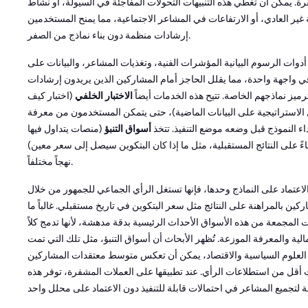
ة. يمكن أن تغطي هذه التنبيهات التحولات المفاجئة في السيولة، أو نشاط
غير العادي، أو الارتفاعات في المشاعر الاجتماعية، مما يمنح المستخدمين
إرشادات منظمة دون بناء نماذج من الصفر.
ج أدوات الرسوم البيانية المؤشرات الفنية، وتغذيات المشاعر، والبيانات على
 واجهة واحدة، مما يقلل الحاجز أمام المشاركين الذين يريدون إرشادات
ميز نماذجهم الخاصة. تتيح هذه الخدمات أيضاً
الاختبار الخلفي
(اختبار كيف
لاستراتيجية على البيانات الماضية)، حتى يتمكن المستخدمون من معرفة
اء النموذج قبل وضعه موضع التنفيذ. تتخذ
أسواق التنبؤ
(منصات يتداول فيها
ناءً على النتائج المستقبلية، مثل ما إذا كان البتكوين سيصل إلى سعر معين)
نهجاً مختلفاً.
 الاعتماد على النماذج وحدها، فإنها تستغل الرأي الجماعي للجمهور من خلال
كين بالمراهنة على النتائج مثل سعر البتكوين في تاريخ مستقبلي. غالباً ما
ات المجمعة من هذه الأسواق الأحداث الرئيسية بدقة مدهشة، لأنها تدمج كلاً
الية والمعرفة الموزعة. تُظهر الأبحاث أن أسواق التنبؤ، مثل تلك التي تمت
العلوم السياسية والاقتصاد، يمكن أن تعكس متوسط معتقدات المشاركين
 أقل من استطلاعات الرأي. عند تطبيقها على العملات المشفرة، توفر هذه