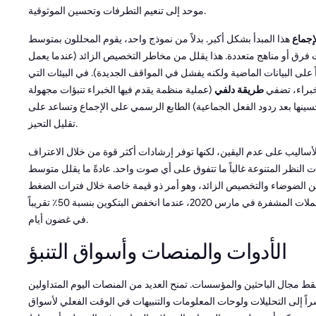
موحد إلى تنعيم التطرفات وتحسين الموثوقية.
لإجماع
هذا المبدأ بشكل أكبر. بدلاً من نموذج واحد، يقوم المحللون بمتوسط
رق أو مناهج متعددة. هذا يقلل من مخاطر التخصيص الزائد (عندما يعمل
ً على البيانات الماضية ولكنه يفشل في المواقف الجديدة). في البيئات التي
خبراء، تضفي
طريقة دلفي
(عملية منظمة يقدم فيها الخبراء تنبؤات مجهولة
ينها بعد ردود الفعل الجماعية) الطابع الرسمي على الإجماع وتساعد على
تقليل التحيز.
أساليب على عدم اليقين، لكنها توفر إرشادات أكثر قوة من خلال الاعتراف
ت النظر المتنوعة غالباً ما تتفوق على أي صوت واحد. عادةً ما يقلل متوسط
ن الضوضاء والتخصيص الزائد، وهو أمر ذو قيمة خاصة خلال فترات الضغط
مثل انهيار العملات المشفرة في مارس 2020، عندما انخفض البتكوين بنسبة 50٪ تقريباً
في غضون أيام.
الأدوات والمنصات وأسواق التنبؤ
فقط مجال الباحثين والمؤسسات. تمنح العديد من المنصات اليوم المتداولين
راً إلى التحليلات ولوحات المعلومات والتنبيهات في الوقت الفعلي لأسواق