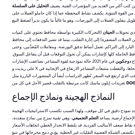
ن كثب أكثر من العديد من المؤشرات الفنية. يضيف
التحليل على السلسلة
ن القوة التنبؤية. يكشف نشاط المحفظة عما إذا كان حاملو العملات على
دي تحويلات
الحيتان
(التحركات الكبيرة بواسطة محافظ تحتوي على كميات
 العملات المشفرة) إلى إثارة التقلب، بينما قد تشير التدفقات إلى محافظ
البارد إلى التراكم. تعمل أنماط تدفق البورصة، ومعاملات المُعدِّنين، وحتى
فظ الخاملة كلها كإشارات يمكن أن تحول التوقعات قبل أن يتفاعل السوق.
اع
دوجكوين
في عام 2021 حالة نموذجية لقوة المشاعر. تضاعفت الإشارات
على ريديت و X بين عشية وضحاها، والتقطت متتبعات المشاعر الارتفاع في الإيجابية في
 الذي ارتفع فيه السعر. تُظهر الدراسات أيضاً أن المنشورات البارزة مثل
DO
تغريدات إيلون ماسك كانت مرتبطة بالتقلب قصير الأجل في كل من
النماذج الهجينة ونماذج الإجماع
جد نموذج دقيق في كل موقف، ولهذا السبب تكتسب الاستراتيجيات الهجينة
لإجماع أرضية. يساعد
التعلم التجميعي
، وهي تقنية تمزج بين نماذج متعددة،
نقاط ضعف الأساليب الفردية. قد يلتقط الانحدار الخطي اتجاهات الأسعار
ا تكتشف الشبكة العصبية التقلبات غير الخطية. يؤدي دمج مخرجاتها في تنبؤ