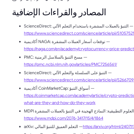
المصادر والقراءات الإضافية
ScienceDirect: التنبؤ بالعملات المشفرة باستخدام التعلم الآلي —
https://www.sciencedirect.com/science/article/pii/S10575
أكاديمية NAGA: توقعات أسعار العملات المشفرة —
https://naga.com/en/academy/cryptocurrency-price-predict
PMC: مسح التنبؤ بالسلاسل الزمنية —
https://pmc.ncbi.nlm.nih.gov/articles/PMC7256561/
ScienceDirect: التنبؤ على السلسلة والتعلم الآلي —
https://www.sciencedirect.com/science/article/pii/S266
أكاديمية CoinMarketCap: أسواق التنبؤ —
https://coinmarketcap.com/academy/article/crypto-predict
what-are-they-and-how-do-they-work
https://www.mdpi.com/2076-3417/15/4/1864
https://arxiv.org/html/2407.1
arXiv: التعلم العميق للتنبؤ المالي —