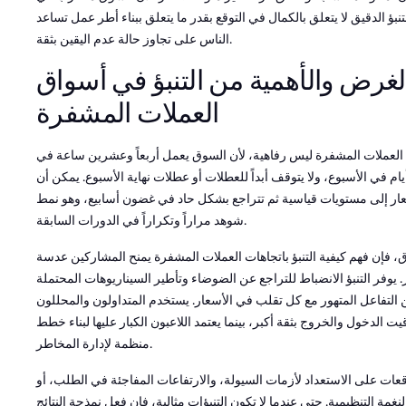
نبؤ الدقيق لا يتعلق بالكمال في التوقع بقدر ما يتعلق ببناء أطر عمل تساعد
الناس على تجاوز حالة عدم اليقين بثقة.
لغرض والأهمية من التنبؤ في أسواق
العملات المشفرة
ي العملات المشفرة ليس رفاهية، لأن السوق يعمل أربعاً وعشرين ساعة في
يام في الأسبوع، ولا يتوقف أبداً للعطلات أو عطلات نهاية الأسبوع. يمكن أن
عار إلى مستويات قياسية ثم تتراجع بشكل حاد في غضون أسابيع، وهو نمط
شوهد مراراً وتكراراً في الدورات السابقة.
، فإن فهم كيفية التنبؤ باتجاهات العملات المشفرة يمنح المشاركين عدسة
يوفر التنبؤ الانضباط للتراجع عن الضوضاء وتأطير السيناريوهات المحتملة
من التفاعل المتهور مع كل تقلب في الأسعار. يستخدم المتداولون والمحللون
يت الدخول والخروج بثقة أكبر، بينما يعتمد اللاعبون الكبار عليها لبناء خطط
منظمة لإدارة المخاطر.
قعات على الاستعداد لأزمات السيولة، والارتفاعات المفاجئة في الطلب، أو
نغمة التنظيمية. حتى عندما لا تكون التنبؤات مثالية، فإن فعل نمذجة النتائج