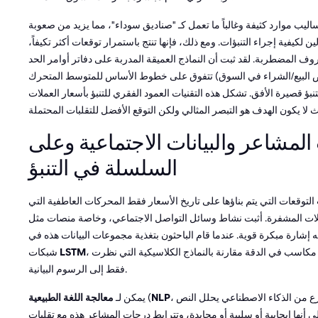
اليب موارد كثيفة وغالباً ما تعمل كـ "صناديق سوداء"، مما يزيد من صعوبة
ين لكيفية إجراء التنبؤات. ومع ذلك، فإنها تنتج باستمرار توقعات أكثر تكيفاً،
 المضطربة. لقد ثبت أن النماذج العميقة المدربة على دفاتر أوامر الحد
لبيع/الشراء في السوق) تتفوق على خطوط الأساس للمتوسط المتحرك
نبؤ قصيرة الأفق. تشكل هذه التقنيات العمود الفقري للتنبؤ بأسعار العملات
 المشاعر والبيانات الاجتماعية وعلى
السلسلة في التنبؤ
ت التوقعات التي يتم بناؤها على تاريخ الأسعار فقط المحركات العاطفية التي
ات المشفرة. أثبت نشاط وسائل التواصل الاجتماعي، وخاصة منصات مثل X
ه إشارة مبكرة قوية. عندما قام الباحثون بتغذية مجموعات البيانات هذه في
، وجدوا غالباً مكاسب في الدقة مقارنة بالنماذج الكلاسيكية التي نظرت
LSTM
شبكات
فقط إلى الرسوم البيانية.
، فرع من الذكاء الاصطناعي يحلل النص) تصنيف
NLP
(
يمكن لـ
معالجة اللغة الطبيعية
أنها إيجابية أو سلبية أو محايدة، وتترابط درجات المشاعر هذه مع تقلبات