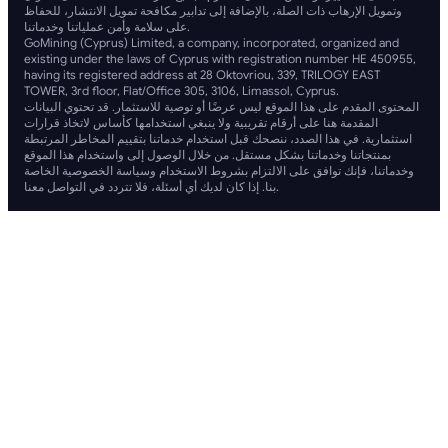
وتمويل الإرهاب ذات الصلة، بالإضافة إلى تدابير مكافحة تمويل الانتشار، للحفاظ
على سلامة وأمن عملياتنا وخدماتنا.
GoMining (Cyprus) Limited, a company, incorporated, organized and
existing under the laws of Cyprus with registration number HE 450955,
having its registered address at 28 Oktovriou, 339, TRILOGY EAST
TOWER, 3rd floor, Flat/Office 305, 3106, Limassol, Cyprus.
المحتوى المقدم على هذا الموقع ليس عرضًا أو توصية للاستثمار. قد تحتوي البيانات
المقدمة هنا على أرقام تقريبية ولا ينبغي استخدامها كأساس لاتخاذ قرارات
استثمارية. في هذا الصدد، ننصحك قبل استخدام خدماتنا بتقييم المخاطر المرتبطة
بمنتجاتنا وخدماتنا بشكل مستقل. من خلال الوصول إلى واستخدام هذا الموقع
وخدماتنا، فإنك توافق على الالتزام بشروط الاستخدام وسياسة الخصوصية الخاصة
بنا. إذا كان لديك أي أسئلة، فلا تتردد في التواصل معنا.