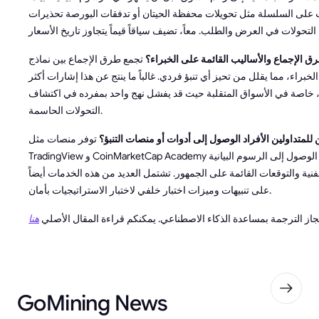
ات على السلسلة مثل تحويلات محفظة الحيتان أو تدفقات البورصة تحذيرات
ق الإجماع والأساليب القائمة على الخبراء؟
تجمع طرق الإجماع بين نماذج
الخبراء، مما يقلل من تحيز أي تنبؤ فردي. غالباً ما ينتج عن هذا إشارات أكثر
 خاصة في الأسواق المتقلبة حيث قد يفشل نهج واحد بمفرده في اكتشاف
التحولات الحاسمة.
للمتداولين الأفراد الوصول إلى أدوات أو منصات التنبؤ؟
توفر منصات مثل
TradingView و CoinMarketCap Academy وأسواق التنبؤ الوصول إلى الرسوم البيانية
نية والتوقعات القائمة على الجمهور. تشتمل العديد من هذه الخدمات أيضاً
على تنبيهات وميزات اختبار خلفي لاختبار الاستراتيجيات بأمان.
نجاز الترجمة بمساعدة الذكاء الاصطناعي. يمكنكم قراءة المقال الأصلي
هنا
GoMining News