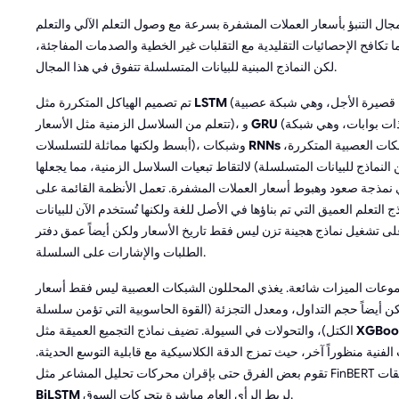
جال التنبؤ بأسعار العملات المشفرة بسرعة مع وصول التعلم الآلي والتعلم
 ما تكافح الإحصائيات التقليدية مع التقلبات غير الخطية والصدمات المفاجئة،
لكن النماذج المبنية للبيانات المتسلسلة تتفوق في هذا المجال.
(الذاكرة طويلة قصيرة الأجل، وهي شبكة عصبية
LSTM
تم تصميم الهياكل المتكررة مثل
(وحدة متكررة ذات بوابات، وهي شبكة
GRU
تتعلم من السلاسل الزمنية مثل الأسعار)، و
الأخرى (الشبكات العصبية المتكررة،
RNNs
أبسط ولكنها مماثلة للتسلسلات)، وشبكات
النماذج للبيانات المتسلسلة) لالتقاط تبعيات السلاسل الزمنية، مما يجعلها
 نمذجة صعود وهبوط أسعار العملات المشفرة. تعمل الأنظمة القائمة على
ج التعلم العميق التي تم بناؤها في الأصل للغة ولكنها تُستخدم الآن للبيانات
 على تشغيل نماذج هجينة تزن ليس فقط تاريخ الأسعار ولكن أيضاً عمق دفتر
الطلبات والإشارات على السلسلة.
عات الميزات شائعة. يغذي المحللون الشبكات العصبية ليس فقط أسعار
كن أيضاً حجم التداول، ومعدل التجزئة (القوة الحاسوبية التي تؤمن سلسلة
XGBoo
الكتل)، والتحولات في السيولة. تضيف نماذج التجميع العميقة مثل
لفنية منظوراً آخر، حيث تمزج الدقة الكلاسيكية مع قابلية التوسع الحديثة.
المشاعر مثل FinBERT مع طبقات
لربط الرأي العام مباشرة بتحركات السوق.
BiLSTM