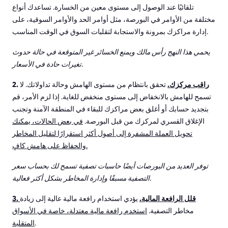
تلقائيًا عند الوصول إلى مستوى معين من الخسارة. تساعدك أنواع
مختلفة من الأوامر في البورصة، مثل أوامر الحد والأوامر السوقية، على
إدارة مراكزك بمرونة والاستجابة لتقلبات السوق في الوقت المناسب.
يحمي هذا النهج رأس مالك ويمنع الخسائر غير المتوقعة في حالة حدوث
تغيرات حادة في الأسعار.
راقب مركزك.
تحقق بانتظام من مستوى الهامش وحالة تداولاتك. لا
2.
تسمح للهامش بالانخفاض إلى مستوى منخفض للغاية. إذا لزم الأمر، قم
بتجديد حسابك أو أغلق بعض مراكزك للبقاء في المنطقة الآمنة وتجنب
الإغلاق القسري لمركزك من قبل البورصة.
في بعض الحالات، يمكنك
تحويل العملة المشفرة إلى أصول أكثر استقرارًا لتقليل المخاطر
والحفاظ على هامش كافٍ.
توفر العديد من البورصات أيضًا حاسبات تصفية تسمح لك بحساب سعر
التصفية مسبقًا وإدارة المخاطر بشكل أكثر فعالية.
3. قلل الرافعة المالية.
يؤدي استخدام رافعة مالية عالية إلى زيادة
مخاطر التصفية.
استخدم رافعة مالية معتدلة، خاصة في الأسواق
.
المتقلبة