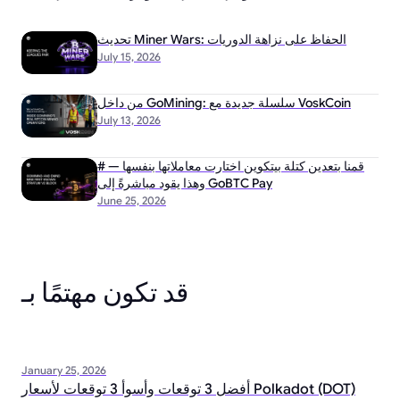
تحديث Miner Wars: الحفاظ على نزاهة الدوريات
July 15, 2026
من داخل GoMining: سلسلة جديدة مع VoskCoin
July 13, 2026
# قمنا بتعدين كتلة بيتكوين اختارت معاملاتها بنفسها —
وهذا يقود مباشرةً إلى GoBTC Pay
June 25, 2026
قد تكون مهتمًا بـ
January 25, 2026
أفضل 3 توقعات وأسوأ 3 توقعات لأسعار Polkadot (DOT)