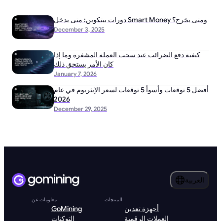
دورات بيتكوين: متى يدخل Smart Money ومتى يخرج؟
December 3, 2025
كيفية دفع الضرائب عند سحب العملة المشفرة وما إذا
كان الأمر يستحق ذلك
January 7, 2026
أفضل 5 توقعات وأسوأ 5 توقعات لسعر الإيثريوم في عام
2026
December 29, 2025
العربية
المنتجات
معلومات عن
أجهزة تعدين
GoMining
العملات الرقمية
التوكنات