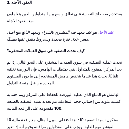
العقود الآجلة
3.
يستخدم مصطلح التصفية على نطاق واسع بين المتداولين الذين يتعاملون
مع العقود الآجلة.
عقد الآجل
هو عقد يتعهد فيه المشتري بالشراء ويتعهد البائع ببيع أصل
.
معين خلال فترة محددة وبشروط متفق عليها مسبقًا
كيف تحدث التصفية في سوق العملات المشفرة؟
تحدث عملية التصفية في سوق العملات المشفرة على النحو التالي. إذا لم
يعد المركز المفتوح للمتداول يفي بمتطلبات الهامش، فإن البورصة تغلقه
تلقائيًا. يحدث هذا عندما ينخفض هامش المستخدم إلى ما دون المستوى
المحدد من قبل منصة التداول.
الهامش هو المبلغ الذي تطلبه البورصة للحفاظ على المركز ويتم حسابه
كنسبة مئوية من إجمالي حجم المعاملة. يتم تحديد نسبة التصفية بالصيغة
مقسومة على الرافعة المالية.
100
، ستكون نسبة التصفية 10٪. هذا
10x
على سبيل المثال، مع رافعة مالية
المؤشر مهم للغاية، ويجب على المتداولين مراقبته وفهم أنه إذا تغير