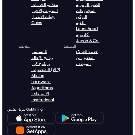
الصور الرمزية
مقدمو الخدمات
المجموعات
المدونة والأخبار
التوكن
جهات الاتصال
اللعبة
Coins
Launchpad
أكاديمية
Jacob & Co.
المساعدة
للشركاء
خدمة العملاء
للمستثمر
التحقق من
برنامج الإحالة
الموظف
برنامج كبار
الشخصيات (VIP)
Mining
hardware
Algorithms
الاستضافة
Institutional
تنزيل تطبيق GoMining