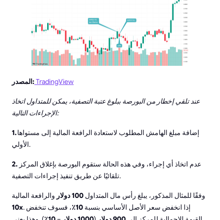
TradingView
المصدر:
عند تلقي إخطار من البورصة ببلوغ عتبة التصفية، يمكن للمتداول اتخاذ
الإجراءات التالية:
إضافة مبلغ الهامش المطلوب لاستعادة الرافعة المالية إلى مستواها
1.
الأولي.
عدم اتخاذ أي إجراء، وفي هذه الحالة ستقوم البورصة بإغلاق المركز
2.
تلقائيًا عن طريق تنفيذ إجراءات التصفية.
وفقًا للمثال المذكور، يبلغ رأس مال المتداول
100 دولار
والرافعة المالية
. إذا انخفض سعر الأصل الأساسي بنسبة
10٪
، فسوف تنخفض
10x
القيمة الإجمالية للمركز إلى
900 دولار
(
1000 دولار
−
10٪
). وهذا يعني