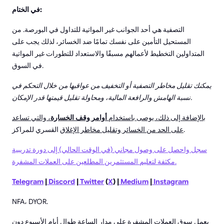
في الختام:
التصفية هي أحد الجوانب غير المواتية للتداول في البورصة. من
المستحيل التأمين على نفسك تمامًا ضد الخسائر، لذلك يجب على
المتداولين التخطيط لأعمالهم مسبقًا والاستعداد للتطورات غير المواتية
في السوق.
يمكنك تقليل مخاطر التصفية أو التخفيف من عواقبها من خلال التحكم في
نسبة الهامش والرافعة المالية، ومحاولة تقليل قيمتها قدر الإمكان.
بالإضافة إلى ذلك، يوصى باستخدام
أوامر وقف الخسارة
، والتي تساعد
القسري للمراكز.
على الحد من الخسائر وتقليل مخاطر الإغلاق
سجل واحصل على وصول مجاني (في الوقت الحالي) إلى دورة تدريبية
مكثفة لتعليم المستثمرين المطلعين على العملات المشفرة.
Telegram
|
Discord
|
Twitter
(
X
) |
Medium
|
Instagram
NFA، DYOR.
يعمل سوق العملات المشفرة على مدار الساعة طوال أيام الأسبوع دون