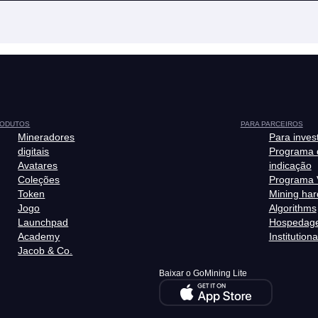
ODUTOS
PARA PARCEIROS
Mineradores
Para inves
digitais
Programa 
Avatares
indicação
Coleções
Programa 
Token
Mining ha
Jogo
Algorithms
Launchpad
Hospedag
Academy
Institutiona
Jacob & Co.
Baixar o GoMining Lite