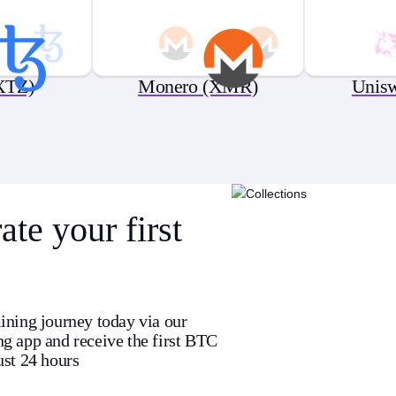
XTZ)
Monero (XMR)
Unis
te your first
ining journey today via our
g app and receive the first BTC
ust 24 hours