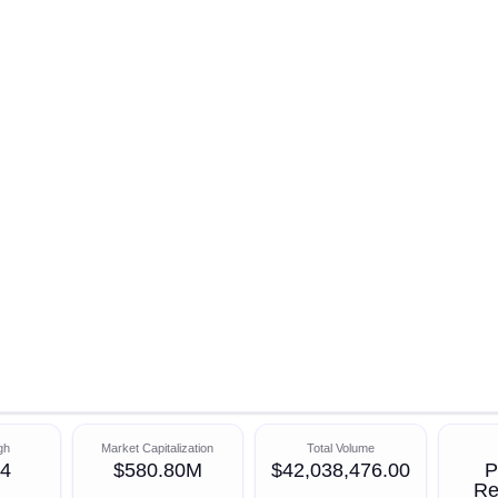
gh
Market Capitalization
Total Volume
84
$580.80M
$42,038,476.00
P
Re