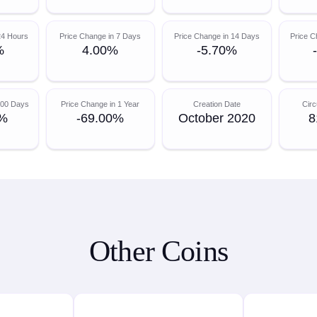
24 Hours
Price Change in 7 Days
Price Change in 14 Days
Price C
%
4.00%
-5.70%
200 Days
Price Change in 1 Year
Creation Date
Circ
0%
-69.00%
October 2020
8
Other Coins