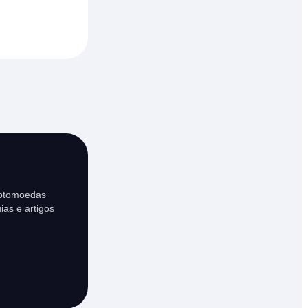
iptomoedas
ias e artigos