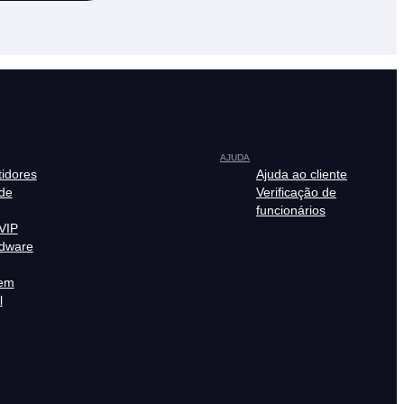
AJUDA
tidores
Ajuda ao cliente
de
Verificação de
funcionários
VIP
rdware
em
l