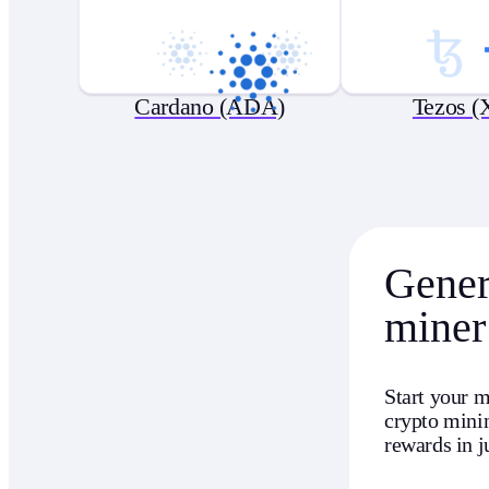
Cardano (ADA)
Tezos (
Genera
miner
Start your m
crypto minin
rewards in j