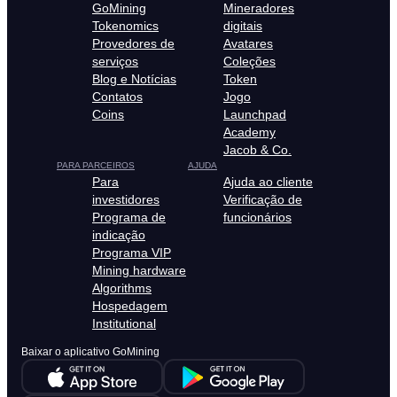
GoMining
Mineradores
Tokenomics
digitais
Provedores de
Avatares
serviços
Coleções
Blog e Notícias
Token
Contatos
Jogo
Coins
Launchpad
Academy
Jacob & Co.
PARA PARCEIROS
AJUDA
Para
Ajuda ao cliente
investidores
Verificação de
Programa de
funcionários
indicação
Programa VIP
Mining hardware
Algorithms
Hospedagem
Institutional
Baixar o aplicativo GoMining