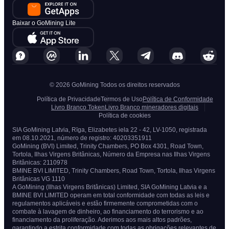
Baixar o GoMining Lite
© 2026 GoMining Todos os direitos reservados
Política de Privacidade
Termos de Uso
Política de Conformidade
Livro Branco Token
Livro Branco mineradores digitais
Política de cookies
SIA GoMining Latvia, Rīga, Elizabetes iela 22 - 42, LV-1050, registrada
em 08.10.2021, número de registro: 40203351911
GoMining (BVI) Limited, Trinity Chambers, PO Box 4301, Road Town,
Tortola, Ilhas Virgens Britânicas, Número da Empresa nas Ilhas Virgens
Britânicas: 2110978
BMINE BVI LIMITED, Trinity Chambers, Road Town, Tortola, Ilhas Virgens
Britânicas VG 1110
A GoMining (Ilhas Virgens Britânicas) Limited, SIA GoMining Latvia e a
BMINE BVI LIMITED operam em total conformidade com todas as leis e
regulamentos aplicáveis e estão firmemente comprometidas com o
combate à lavagem de dinheiro, ao financiamento do terrorismo e ao
financiamento da proliferação. Aderimos aos mais altos padrões,
garantindo a estrita conformidade com todas as obrigações relevantes de