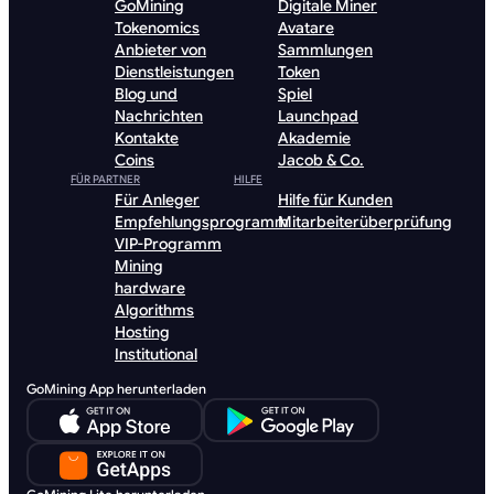
GoMining
Digitale Miner
Tokenomics
Avatare
Anbieter von
Sammlungen
Dienstleistungen
Token
Blog und
Spiel
Nachrichten
Launchpad
Kontakte
Akademie
Coins
Jacob & Co.
FÜR PARTNER
HILFE
Für Anleger
Hilfe für Kunden
Empfehlungsprogramm
Mitarbeiterüberprüfung
VIP-Programm
Mining
hardware
Algorithms
Hosting
Institutional
GoMining App herunterladen