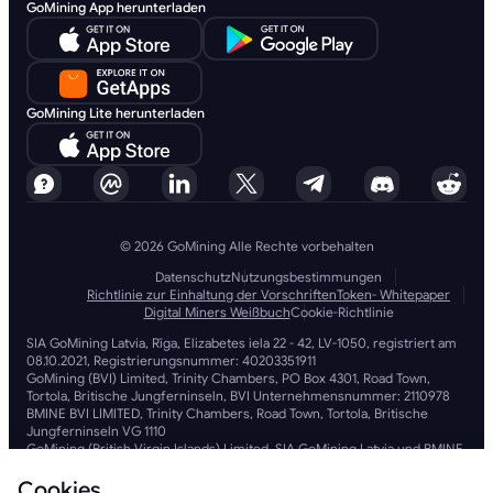
GoMining App herunterladen
GoMining Lite herunterladen
© 2026 GoMining Alle Rechte vorbehalten
Datenschutz
Nutzungsbestimmungen
Richtlinie zur Einhaltung der Vorschriften
Token- Whitepaper
Digital Miners Weißbuch
Cookie-Richtlinie
SIA GoMining Latvia, Rīga, Elizabetes iela 22 - 42, LV-1050, registriert am
08.10.2021, Registrierungsnummer: 40203351911
GoMining (BVI) Limited, Trinity Chambers, PO Box 4301, Road Town,
Tortola, Britische Jungferninseln, BVI Unternehmensnummer: 2110978
BMINE BVI LIMITED, Trinity Chambers, Road Town, Tortola, Britische
Jungferninseln VG 1110
GoMining (British Virgin Islands) Limited, SIA GoMining Latvia und BMINE
BVI LIMITED arbeiten in voller Übereinstimmung mit allen geltenden
Gesetzen und Vorschriften und sind fest entschlossen, Geldwäsche,
Cookies