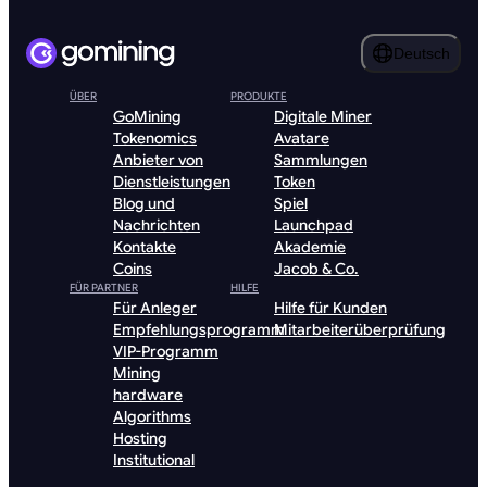
Deutsch
ÜBER
PRODUKTE
GoMining
Digitale Miner
Tokenomics
Avatare
Anbieter von
Sammlungen
Dienstleistungen
Token
Blog und
Spiel
Nachrichten
Launchpad
Kontakte
Akademie
Coins
Jacob & Co.
FÜR PARTNER
HILFE
Für Anleger
Hilfe für Kunden
Empfehlungsprogramm
Mitarbeiterüberprüfung
VIP-Programm
Mining
hardware
Algorithms
Hosting
Institutional