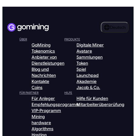
Deutsch
ÜBER
PRODUKTE
GoMining
Digitale Miner
Tokenomics
Avatare
Anbieter von
Sammlungen
Dienstleistungen
Token
Blog und
Spiel
Nachrichten
Launchpad
Kontakte
Akademie
Coins
Jacob & Co.
FÜR PARTNER
HILFE
Für Anleger
Hilfe für Kunden
Empfehlungsprogramm
Mitarbeiterüberprüfung
VIP-Programm
Mining
hardware
Algorithms
Hosting