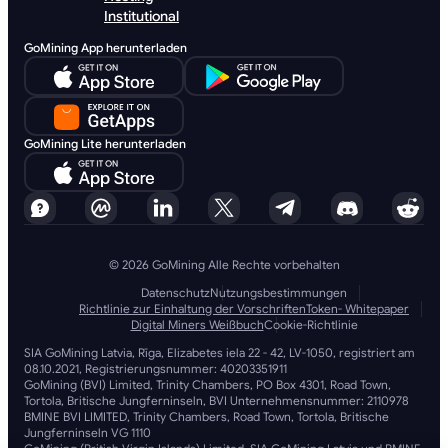
Institutional
GoMining App herunterladen
GoMining Lite herunterladen
© 2026 GoMining Alle Rechte vorbehalten
Datenschutz
Nutzungsbestimmungen
Richtlinie zur Einhaltung der Vorschriften
Token- Whitepaper
Digital Miners Weißbuch
Cookie-Richtlinie
SIA GoMining Latvia, Rīga, Elizabetes iela 22 - 42, LV-1050, registriert am
08.10.2021, Registrierungsnummer: 40203351911
GoMining (BVI) Limited, Trinity Chambers, PO Box 4301, Road Town,
Tortola, Britische Jungferninseln, BVI Unternehmensnummer: 2110978
BMINE BVI LIMITED, Trinity Chambers, Road Town, Tortola, Britische
Jungferninseln VG 1110