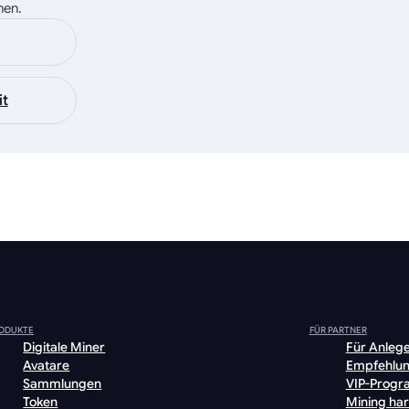
nen.
it
ODUKTE
FÜR PARTNER
Digitale Miner
Für Anleg
Avatare
Empfehlu
Sammlungen
VIP-Prog
Token
Mining ha