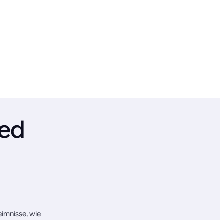
ied
eimnisse, wie