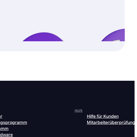
HILFE
er
Hilfe für Kunden
ngsprogramm
Mitarbeiterüberprüfung
ramm
rdware