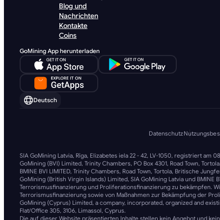
Blog und
Nachrichten
Kontakte
Coins
GoMining App herunterladen
Deutsch
Datenschutz
Nutzungsbe
SIA GoMining Latvia, Rīga, Elizabetes iela 22 - 42, LV-1050, registriert am
GoMining (BVI) Limited, Trinity Chambers, PO Box 4301, Road Town, Torto
BMINE BVI LIMITED, Trinity Chambers, Road Town, Tortola, Britische Jungfe
GoMining (British Virgin Islands) Limited, SIA GoMining Latvia und BMINE
Terrorismusfinanzierung und Proliferationsfinanzierung zu bekämpfen. Wi
Terrorismusfinanzierung sowie von Maßnahmen zur Bekämpfung der Prolifer
GoMining (Cyprus) Limited, a company, incorporated, organized and existi
Flat/Office 305, 3106, Limassol, Cyprus.
Die auf dieser Website präsentierten Inhalte stellen kein Angebot und kei