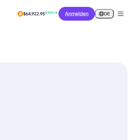
0.28%
$0.2855
Anmelden
0.96%
DE
$64,922.95