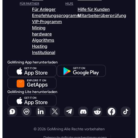
FÜR PARTNER
HILFE
Für Anleger
Hilfe für Kunden
Empfehlungsprogramm
Mitarbeiterüberprüfung
VIP-Programm
Mining
hardware
Algorithms
Hosting
Institutional
GoMining App herunterladen
GoMining Lite herunterladen
© 2026 GoMining Alle Rechte vorbehalten
Datenschutz
Nutzungsbestimmungen