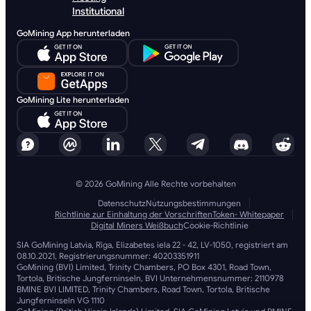
Institutional
GoMining App herunterladen
GoMining Lite herunterladen
© 2026 GoMining Alle Rechte vorbehalten
Datenschutz
Nutzungsbestimmungen
Richtlinie zur Einhaltung der Vorschriften
Token- Whitepaper
Digital Miners Weißbuch
Cookie-Richtlinie
SIA GoMining Latvia, Rīga, Elizabetes iela 22 - 42, LV-1050, registriert am
08.10.2021, Registrierungsnummer: 40203351911
GoMining (BVI) Limited, Trinity Chambers, PO Box 4301, Road Town,
Tortola, Britische Jungferninseln, BVI Unternehmensnummer: 2110978
BMINE BVI LIMITED, Trinity Chambers, Road Town, Tortola, Britische
Jungferninseln VG 1110