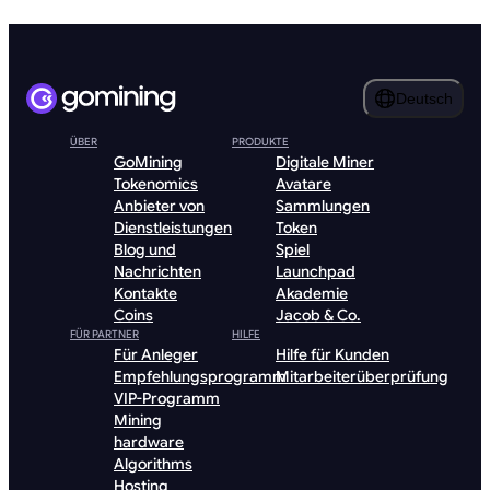
Deutsch
ÜBER
PRODUKTE
GoMining
Digitale Miner
Tokenomics
Avatare
Anbieter von
Sammlungen
Dienstleistungen
Token
Blog und
Spiel
Nachrichten
Launchpad
Kontakte
Akademie
Coins
Jacob & Co.
FÜR PARTNER
HILFE
Für Anleger
Hilfe für Kunden
Empfehlungsprogramm
Mitarbeiterüberprüfung
VIP-Programm
Mining
hardware
Algorithms
Hosting