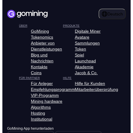
Deutsch
ÜBER
PRODUKTE
GoMining
Digitale Miner
Tokenomics
Avatare
Anbieter von
Sammlungen
Dienstleistungen
Token
Blog und
Spiel
Nachrichten
Launchpad
Kontakte
Akademie
Coins
Jacob & Co.
FÜR PARTNER
HILFE
Für Anleger
Hilfe für Kunden
Empfehlungsprogramm
Mitarbeiterüberprüfung
VIP-Programm
Mining hardware
Algorithms
Hosting
Institutional
GoMining App herunterladen