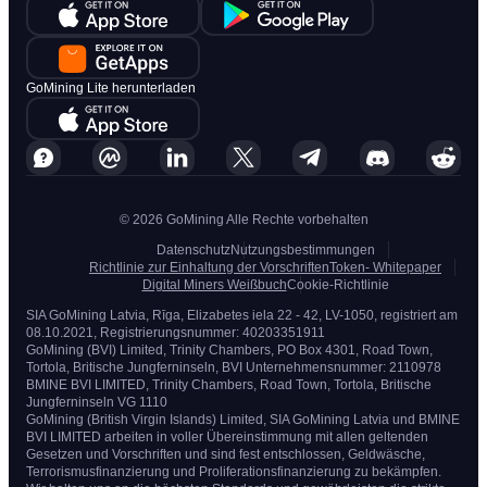
GoMining Lite herunterladen
© 2026 GoMining Alle Rechte vorbehalten
Datenschutz
Nutzungsbestimmungen
Richtlinie zur Einhaltung der Vorschriften
Token- Whitepaper
Digital Miners Weißbuch
Cookie-Richtlinie
SIA GoMining Latvia, Rīga, Elizabetes iela 22 - 42, LV-1050, registriert am
08.10.2021, Registrierungsnummer: 40203351911
GoMining (BVI) Limited, Trinity Chambers, PO Box 4301, Road Town,
Tortola, Britische Jungferninseln, BVI Unternehmensnummer: 2110978
BMINE BVI LIMITED, Trinity Chambers, Road Town, Tortola, Britische
Jungferninseln VG 1110
GoMining (British Virgin Islands) Limited, SIA GoMining Latvia und BMINE
BVI LIMITED arbeiten in voller Übereinstimmung mit allen geltenden
Gesetzen und Vorschriften und sind fest entschlossen, Geldwäsche,
Terrorismusfinanzierung und Proliferationsfinanzierung zu bekämpfen.