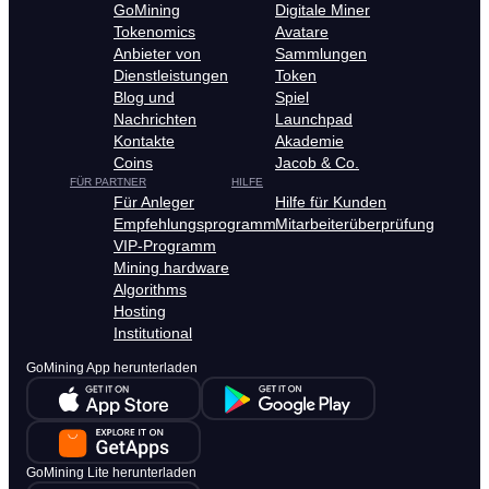
GoMining
Digitale Miner
Tokenomics
Avatare
Anbieter von
Sammlungen
Dienstleistungen
Token
Blog und
Spiel
Nachrichten
Launchpad
Kontakte
Akademie
Coins
Jacob & Co.
FÜR PARTNER
HILFE
Für Anleger
Hilfe für Kunden
Empfehlungsprogramm
Mitarbeiterüberprüfung
VIP-Programm
Mining hardware
Algorithms
Hosting
Institutional
GoMining App herunterladen
GoMining Lite herunterladen