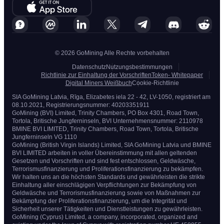
© 2026 GoMining Alle Rechte vorbehalten
Datenschutz
Nutzungsbestimmungen
Richtlinie zur Einhaltung der Vorschriften
Token- Whitepaper
Digital Miners Weißbuch
Cookie-Richtlinie
SIA GoMining Latvia, Rīga, Elizabetes iela 22 - 42, LV-1050, registriert am
08.10.2021, Registrierungsnummer: 40203351911
GoMining (BVI) Limited, Trinity Chambers, PO Box 4301, Road Town,
Tortola, Britische Jungferninseln, BVI Unternehmensnummer: 2110978
BMINE BVI LIMITED, Trinity Chambers, Road Town, Tortola, Britische
Jungferninseln VG 1110
GoMining (British Virgin Islands) Limited, SIA GoMining Latvia und BMINE
BVI LIMITED arbeiten in voller Übereinstimmung mit allen geltenden
Gesetzen und Vorschriften und sind fest entschlossen, Geldwäsche,
Terrorismusfinanzierung und Proliferationsfinanzierung zu bekämpfen.
Wir halten uns an die höchsten Standards und gewährleisten die strikte
Einhaltung aller einschlägigen Verpflichtungen zur Bekämpfung von
Geldwäsche und Terrorismusfinanzierung sowie von Maßnahmen zur
Bekämpfung der Proliferationsfinanzierung, um die Integrität und
Sicherheit unserer Tätigkeiten und Dienstleistungen zu gewährleisten.
GoMining (Cyprus) Limited, a company, incorporated, organized and