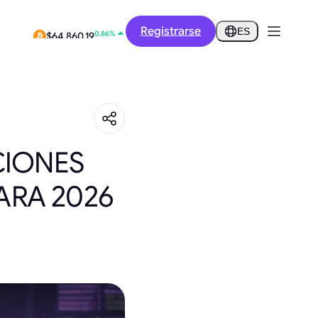
0.32%
Registrarse
$0.2856
ES
0.86%
$64,860.19
CIONES
PARA 2026