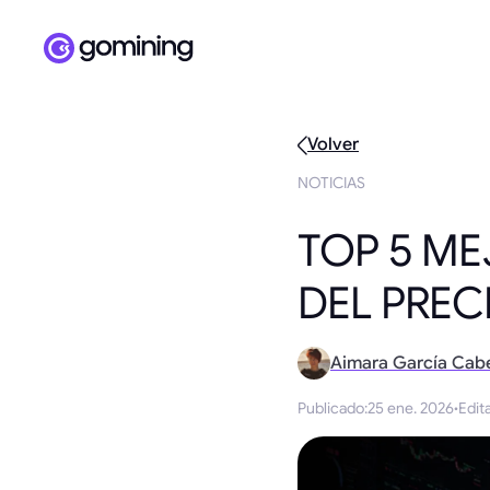
Volver
NOTICIAS
TOP 5 ME
DEL PREC
Aimara García Cab
Publicado
:
25 ene. 2026
·
Edit