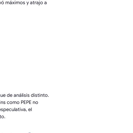
ovó máximos y atrajo a
 LAS
 de análisis distinto.
oins como PEPE no
speculativa, el
to.