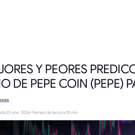
JORES Y PEORES PREDIC
IO DE PEPE COIN (PEPE) 
ezas
ado
:
25 ene. 2026
·
Tiempo de lectura
:
18 min