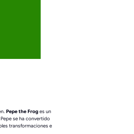
DE
NEDA
en.
Pepe the Frog
es un
 Pepe se ha convertido
bles transformaciones e