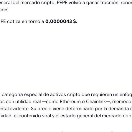
general del mercado cripto, PEPE volvió a ganar tracción, ren
ores.
EPE cotiza en torno a
0,0000043 $.
QUÉ IMPORTAN
ICCIONES DEL
O DE PEPE
ategoría especial de activos cripto que requieren un enfoque
tos con utilidad real —como Ethereum o Chainlink—, memec
ntal evidente. Su precio viene determinado por la demanda e
idad, el contenido viral y el estado general del mercado crip