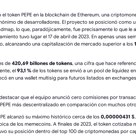
zó el token PEPE en la blockchain de Ethereum, una criptomo
nónimo de desarrolladores. El proyecto se posicionó como 
roadmap, lo que, paradójicamente, fue precisamente lo que le
amiento tuvo lugar el 17 de abril de 2023. En apenas unas sem
o, alcanzando una capitalización de mercado superior a los
1
 es de
420,69 billones de tokens
, una cifra que hace referenc
ente, el
93,1 %
de los tokens se envió a un pool de liquidez e
ocó en una wallet multisig para futuros listados en exchanges
destacar que el equipo anunció cero comisiones por transa
 a PEPE más descentralizado en comparación con muchos ot
EPE alcanzó su máximo histórico cerca de los
0,00000431 $
ípica de los memecoins. A finales de 2023, el token cotizaba
o su posición dentro del top 100 de criptomonedas por capi