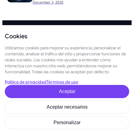
December 3, 2025
Cookies
Español
Utilizamos cookies para mejorar su experiencia, personalizar el
ACERCA DE
PRODUCTOS
contenido, analizar el tráfico del sitio y proporcionar funciones de
GoMining
Mineros
redes sociales. Los cookies nos ayudan a entender cómo
Tokenómica
digitales
interactúa con nuestro sitio web, permitiéndonos mejorar su
Proveedores de
Avatares
funcionalidad. Todas las cookies se aceptan por defecto.
servicios
Colecciones
Política de privacidad
Términos de uso
Blog y noticias
Token
Contactos
Juego
Aceptar
Coins
Launchpad
Academy
Jacob & Co.
Aceptar necesarios
PARA SOCIOS
AYUDA
Para
Ayuda al cliente
Personalizar
inversionistas
Verificación de
Programa de
empleados