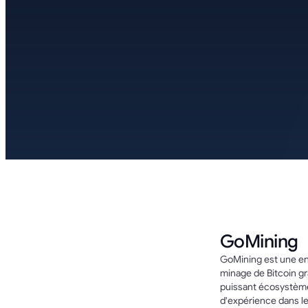
GoMining
GoMining est une ent
minage de Bitcoin g
puissant écosystème 
d'expérience dans l