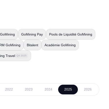
e GoMining
GoMining Pay
Pools de Liquidité GoMining
RM GoMining
Bitalent
Académie GoMining
ng Travel
Q4 2025
2022
2023
2024
2025
2026