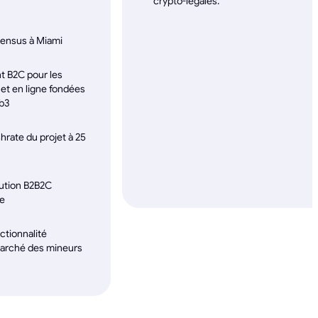
crypto-légales.
sensus à Miami
t B2C pour les
 et en ligne fondées
eb3
rate du projet à 25
ution B2B2C
ce
tionnalité
marché des mineurs