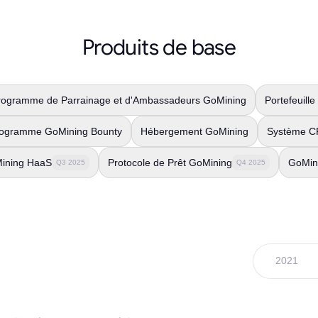
Produits de base
rogramme de Parrainage et d'Ambassadeurs GoMining
Portefeuill
ogramme GoMining Bounty
Hébergement GoMining
Système C
ining HaaS
Protocole de Prêt GoMining
GoMini
Q3 2025
Q4 2025
2021