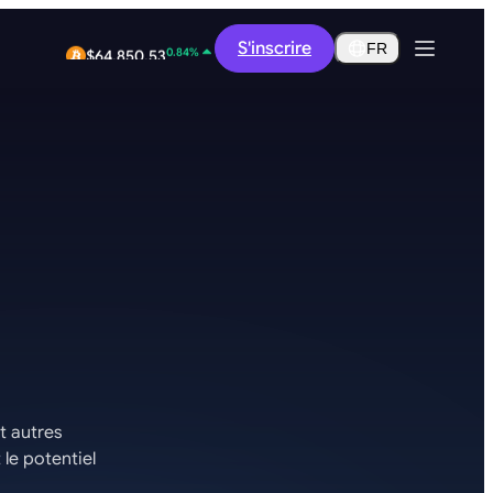
0.14%
S'inscrire
$0.2851
FR
0.84%
$64,850.53
t autres
 le potentiel