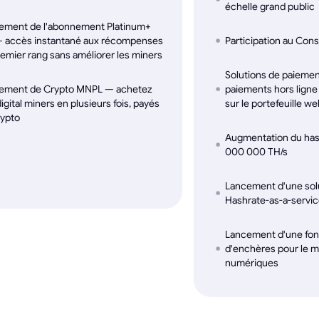
échelle grand public
ement de l'abonnement Platinum+
— accès instantané aux récompenses
Participation au Con
emier rang sans améliorer les miners
Solutions de paiemen
ement de Crypto MNPL — achetez
paiements hors ligne
igital miners en plusieurs fois, payés
sur le portefeuille w
rypto
Augmentation du hash
000 000 TH/s
Lancement d'une sol
Hashrate-as-a-servi
Lancement d'une fonc
d'enchères pour le 
numériques