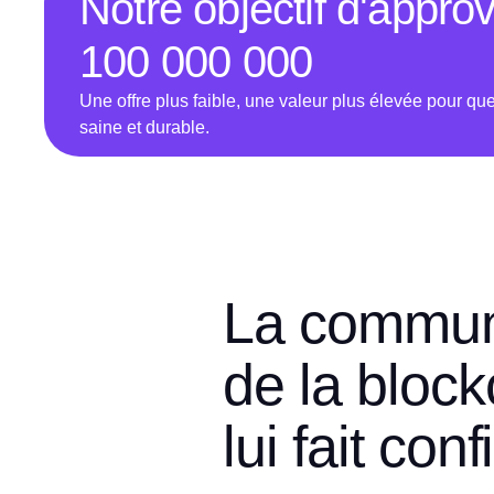
Notre objectif d'appro
100 000 000
Une offre plus faible, une valeur plus élevée pour qu
saine et durable.
La commu
de la block
lui fait con