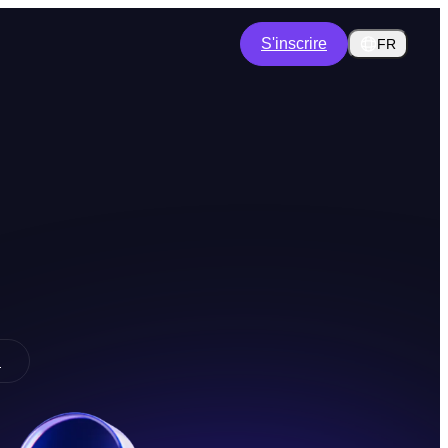
S'inscrire
FR
n