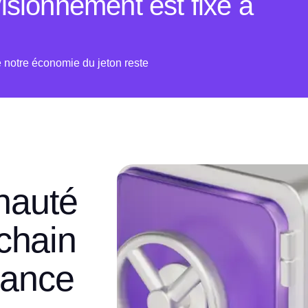
visionnement est fixé à
e notre économie du jeton reste
nauté
chain
fiance