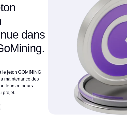
eton
n
tinue dans
GoMining.
nt le jeton GOMINING
 la maintenance des
au leurs mineurs
 projet.