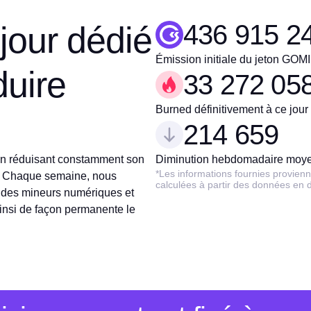
436 915 2
jour dédié
Émission initiale du jeton GO
duire
33 272 05
Burned définitivement à ce jour
214 659
n réduisant constamment son
Diminution hebdomadaire moyenn
*Les informations fournies provien
te. Chaque semaine, nous
calculées à partir des données en 
e des mineurs numériques et
insi de façon permanente le