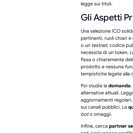
legge sui titoli.
Gli Aspetti Pr
Una selezione ICO solida
pertinenti, ruoli chiari
o un
testnet
, codice pu
necessita di un token. 
fissa o chiaramente del
prodotto e nessuna fun
tempistiche legate alla 
Poi studia la
domanda
.
alternative attuali. Leg
aggiornamenti regolari
sui canali pubblici. La
qu
bot
o omaggi.
Infine, cerca
partner se