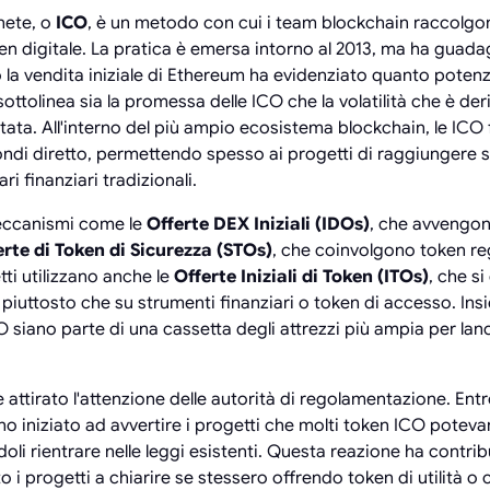
onete, o
ICO
, è un metodo con cui i team blockchain raccolgo
 digitale. La pratica è emersa intorno al 2013, ma ha guada
o la vendita iniziale di Ethereum ha evidenziato quanto poten
ottolinea sia la promessa delle ICO che la volatilità che è der
ata. All'interno del più ampio ecosistema blockchain, le IC
ndi diretto, permettendo spesso ai progetti di raggiungere sos
 finanziari tradizionali.
meccanismi come le
Offerte DEX Iniziali (IDOs)
, che avvengo
erte di Token di Sicurezza (STOs)
, che coinvolgono token re
tti utilizzano anche le
Offerte Iniziali di Token (ITOs)
, che s
) piuttosto che su strumenti finanziari o token di accesso. Ins
siano parte di una cassetta degli attrezzi più ampia per lanci
e attirato l'attenzione delle autorità di regolamentazione. Ent
no iniziato ad avvertire i progetti che molti token ICO potev
doli rientrare nelle leggi esistenti. Questa reazione ha contrib
o i progetti a chiarire se stessero offrendo token di utilità o c