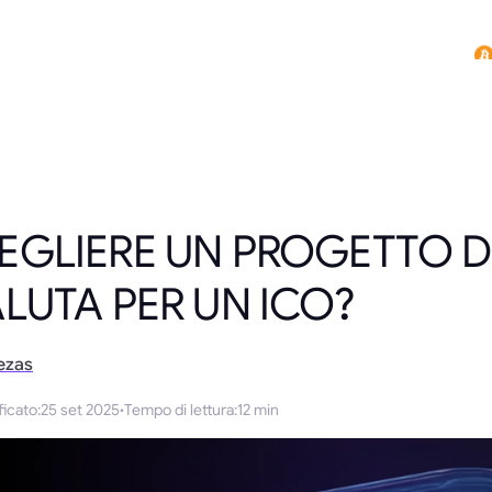
GLIERE UN PROGETTO D
LUTA PER UN ICO?
ezas
ficato
:
25 set 2025
·
Tempo di lettura
:
12 min