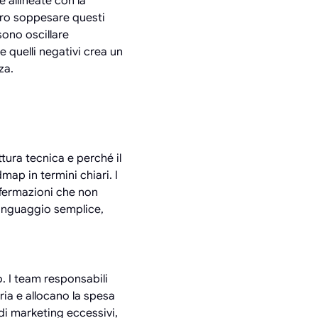
 allineate con la
ero soppesare questi
ssono oscillare
e quelli negativi crea un
za.
tura tecnica e perché il
map in termini chiari. I
fermazioni che non
linguaggio semplice,
. I team responsabili
ria e allocano la spesa
i marketing eccessivi,