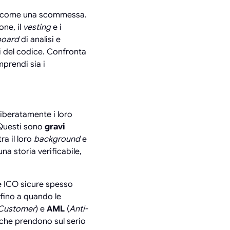
non come una scommessa.
one, il
vesting
e i
board
di analisi e
i del codice. Confronta
mprendi sia i
iberatamente i loro
. Questi sono
gravi
ra il loro
background
e
a storia verificabile,
Le ICO sicure spesso
 fino a quando le
Customer
) e
AML
(
Anti-
 che prendono sul serio