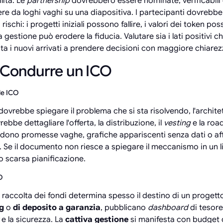
lità. Le
partnership
dovrebbero essere nominate, verificabili e
e da loghi vaghi su una diapositiva. I partecipanti dovrebb
 rischi: i progetti iniziali possono fallire, i valori dei token po
gestione può erodere la fiducia. Valutare sia i lati positivi ch
ta i nuovi arrivati a prendere decisioni con maggiore chiarez
e Condurre un ICO
le ICO
dovrebbe spiegare il problema che si sta risolvendo, l'architet
bbe dettagliare l'offerta, la distribuzione, il
vesting
e la road
udono promesse vaghe, grafiche appariscenti senza dati o af
 Se il documento non riesce a spiegare il meccanismo in un 
 scarsa pianificazione.
O
raccolta dei fondi determina spesso il destino di un progetto
g
o
di deposito a garanzia
, pubblicano
dashboard
di tesore
e la sicurezza. La
cattiva gestione
si manifesta con budget d