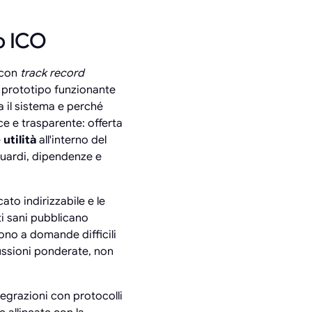
to ICO
 con
track record
n prototipo funzionante
 il sistema e perché
 e trasparente: offerta
e
utilità
all'interno del
guardi, dipendenze e
ato indirizzabile e le
ti sani pubblicano
no a domande difficili
ussioni ponderate, non
ntegrazioni con protocolli