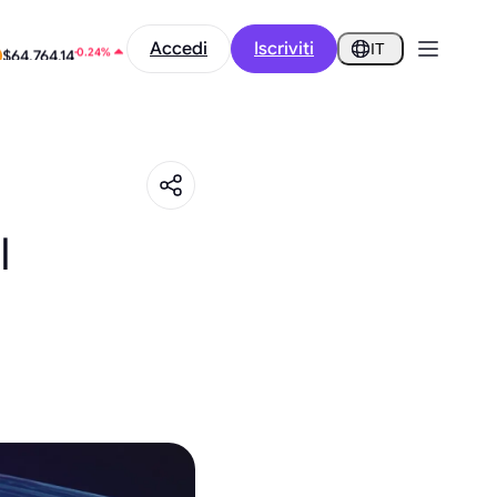
-0.48%
Accedi
Iscriviti
$0.2907
IT
-0.24%
$64,764.14
I