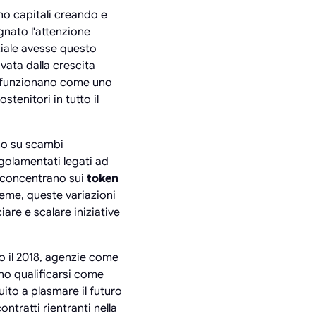
no capitali creando e
gnato l'attenzione
ziale avesse questo
ivata dalla crescita
O funzionano come uno
tenitori in tutto il
no su scambi
golamentati legati ad
i concentrano sui
token
ieme, queste variazioni
are e scalare iniziative
ro il 2018, agenzie come
ano qualificarsi come
uito a plasmare il futuro
ontratti rientranti nella