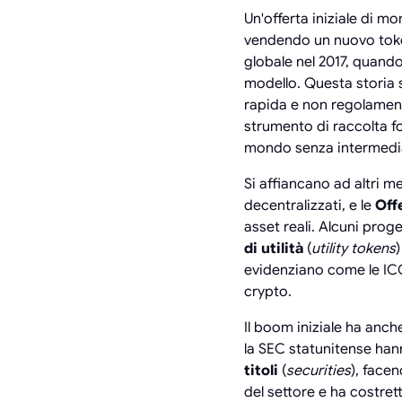
Un'offerta iniziale di m
vendendo un nuovo token
globale nel 2017, quand
modello. Questa storia s
rapida e non regolament
strumento di raccolta fo
mondo senza intermediari
Si affiancano ad altri 
decentralizzati, e le
Off
asset reali. Alcuni proge
di utilità
(
utility tokens
evidenziano come le ICO 
crypto.
Il boom iniziale ha anch
la SEC statunitense han
titoli
(
securities
), facen
del settore e ha costrett