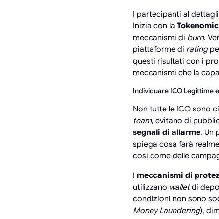
I partecipanti al detta
Inizia con la
Tokenomic
meccanismi di
burn
. Ve
piattaforme di
rating
per
questi risultati con i p
meccanismi che la capa
Individuare ICO Legittime e
Non tutte le ICO sono c
team
, evitano di pubbli
segnali di allarme
. Un 
spiega cosa farà realme
così come delle campa
I
meccanismi di prote
utilizzano
wallet
di depo
condizioni non sono so
Money Laundering
), di