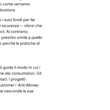
ano come verranno
duratura.
 i suoi fondi per far
 sicurezza — sforzi che
act
. Al contrario,
prestito simile a quello
o perché le pratiche di
oli guida il modo in cui i
one dei consumatori. Gli
ti. I progetti
ustomer
/
Anti-Money
he nasconde la sua