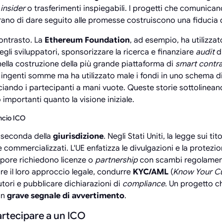
i
insider
o trasferimenti inspiegabili. I progetti che comunic
trano di dare seguito alle promesse costruiscono una fiducia 
contrasto. La
Ethereum Foundation
, ad esempio, ha utilizzato
gli sviluppatori, sponsorizzare la ricerca e finanziare
audit
di
 nella costruzione della più grande piattaforma di
smart contr
ingenti somme ma ha utilizzato male i fondi in uno schema di 
sciando i partecipanti a mani vuote. Queste storie sottolinean
 importanti quanto la visione iniziale.
ancio ICO
 seconda della
giurisdizione
. Negli Stati Uniti, la legge sui tit
commercializzati. L'UE enfatizza le divulgazioni e la protezi
pore richiedono licenze o
partnership
con scambi regolamenta
 il loro approccio legale, condurre
KYC/AML
(
Know Your C
utori e pubblicare dichiarazioni di
compliance
. Un progetto c
un
grave segnale di avvertimento
.
rtecipare a un ICO