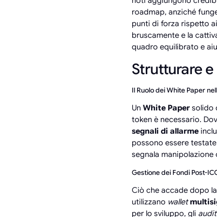
noti aggiungono credibi
roadmap, anziché funger
punti di forza rispetto ai
bruscamente e la cattiva 
quadro equilibrato e aiu
Strutturare 
Il Ruolo dei White Paper nel
Un
White Paper
solido 
token è necessario. Dovre
segnali di allarme
incl
possono essere testate.
segnala manipolazione o
Gestione dei Fondi Post-IC
Ciò che accade dopo la 
utilizzano
wallet
multisi
per lo sviluppo, gli
audit