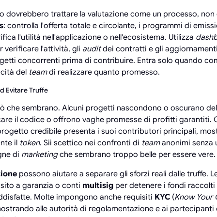
glio dovrebbero trattare la valutazione come un processo, 
s
: controlla l'offerta totale e circolante, i programmi di emissi
rifica l'utilità nell'applicazione o nell'ecosistema. Utilizza
dash
 verificare l'attività, gli
audit
dei contratti e gli aggiornament
rogetti concorrenti prima di contribuire. Entra solo quando co
cità del
team
di realizzare quanto promesso.
d Evitare Truffe
iò che sembrano. Alcuni progetti nascondono o oscurano del
care il codice o offrono vaghe promesse di profitti garantiti
progetto credibile presenta i suoi contributori principali, most
nte il
token
. Sii scettico nei confronti di
team
anonimi senza un
gne di
marketing
che sembrano troppo belle per essere vere.
zione
possono aiutare a separare gli sforzi reali dalle truffe. 
sito a garanzia o conti
multisig
per detenere i fondi raccolti
ddisfatte. Molte impongono anche requisiti
KYC
(
Know Your 
mostrando alle autorità di regolamentazione e ai partecipanti