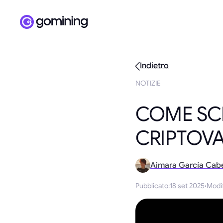
Indietro
NOTIZIE
COME SCE
CRIPTOVA
Aimara García Cab
Pubblicato
:
18 set 2025
·
Modi