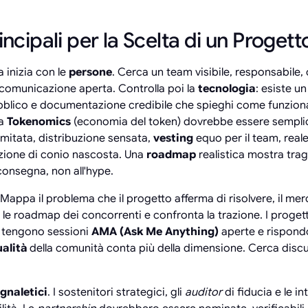
incipali per la Scelta di un Proget
 inizia con le
persone
. Cerca un team visibile, responsabile,
 e comunicazione aperta. Controlla poi la
tecnologia
: esiste u
bblico e documentazione credibile che spieghi come funziona
La
Tokenomics
(economia del token) dovrebbe essere semplice
imitata, distribuzione sensata,
vesting
equo per il team, real
zione di conio nascosta. Una
roadmap
realistica mostra tra
consegna, non all'hype.
 Mappa il problema che il progetto afferma di risolvere, il merc
gi le roadmap dei concorrenti e confronta la trazione. I proget
, tengono sessioni
AMA (Ask Me Anything)
aperte e rispondo
alità
della comunità conta più della dimensione. Cerca disc
gnaletici
. I sostenitori strategici, gli
auditor
di fiducia e le i