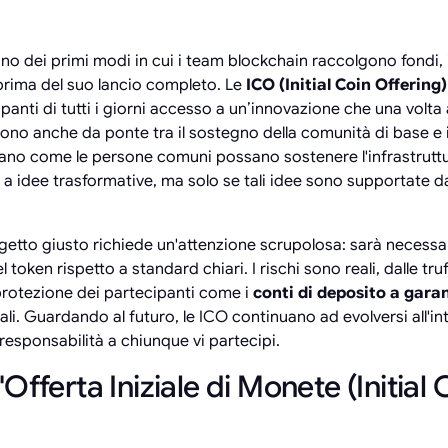
uno dei primi modi in cui i team blockchain raccolgono fondi,
prima del suo lancio completo. Le
ICO (Initial Coin Offering)
anti di tutti i giorni accesso a un’innovazione che una volta
gono anche da ponte tra il sostegno della comunità di base e i
ustrano come le persone comuni possano sostenere l'infrastrutt
a idee trasformative, ma solo se tali idee sono supportate da
rogetto giusto richiede un'attenzione scrupolosa: sarà necessari
l token rispetto a standard chiari. I rischi sono reali, dalle truf
protezione dei partecipanti come i
conti di deposito a gara
li. Guardando al futuro, le ICO continuano ad evolversi all'in
responsabilità a chiunque vi partecipi.
Offerta Iniziale di Monete (Initial 