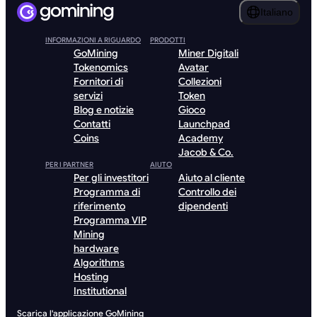
Italiano
INFORMAZIONI A RIGUARDO
PRODOTTI
GoMining
Miner Digitali
Tokenomics
Avatar
Fornitori di
Collezioni
servizi
Token
Blog e notizie
Gioco
Contatti
Launchpad
Coins
Academy
Jacob & Co.
PER I PARTNER
AIUTO
Per gli investitori
Aiuto al cliente
Programma di
Controllo dei
riferimento
dipendenti
Programma VIP
Mining
hardware
Algorithms
Hosting
Institutional
Scarica l'applicazione GoMining