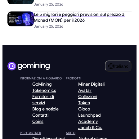
January 25, 2026
Le 5 migliori e peggiori previsioni sul prezzo di
Monad (MON) per il 2026
January 25, 2026
Italiano
INFORMAZIONI A RIGUARDO
PRODOTTI
GoMining
Miner Digitali
Tokenomics
Avatar
Fornitori di
Collezioni
servizi
Token
Blog e notizie
Gioco
Contatti
Launchpad
Coins
Academy
Jacob & Co.
PER I PARTNER
AIUTO
Per gli investitori
Aiuto al cliente