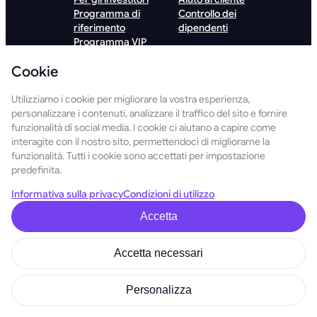
Programma di
Controllo dei
riferimento
dipendenti
Programma VIP
Mining
Cookie
hardware
Algorithms
Hosting
Utilizziamo i cookie per migliorare la vostra esperienza,
Institutional
personalizzare i contenuti, analizzare il traffico del sito e fornire
funzionalità di social media. I cookie ci aiutano a capire come
Scarica l'applicazione GoMining
interagite con il nostro sito, permettendoci di migliorarne la
funzionalità. Tutti i cookie sono accettati per impostazione
predefinita.
Informativa sulla privacy
Condizioni di utilizzo
Scaricare GoMining Lite
Accetta
Accetta necessari
© 2026 GoMining Tutti i diritti riservati
Personalizza
Informativa sulla privacy
Condizioni di utilizzo