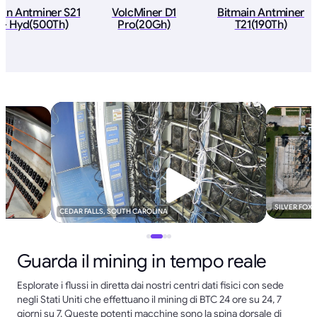
ain Antminer S21
VolcMiner D1
Bitmain Antminer
+ Hyd(500Th)
Pro(20Gh)
T21(190Th)
SILVER FOX
CEDAR FALLS, SOUTH CAROLINA
Guarda il mining in tempo reale
Esplorate i flussi in diretta dai nostri centri dati fisici con sede
negli Stati Uniti che effettuano il mining di BTC 24 ore su 24, 7
giorni su 7. Queste potenti macchine sono la spina dorsale di