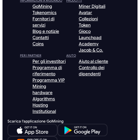
INFORMAZIONI A RIGUARDO
PRODOTTI
GoMining
Miner Digitali
Tokenomics
Avatar
Fornitori di
Collezioni
servizi
Token
Blog e notizie
Gioco
Contatti
Launchpad
Coins
Academy
Jacob & Co.
PER I PARTNER
AIUTO
Per gli investitori
Aiuto al cliente
Programma di
Controllo dei
riferimento
dipendenti
Programma VIP
Mining
hardware
Algorithms
Hosting
Institutional
Scarica l'applicazione GoMining